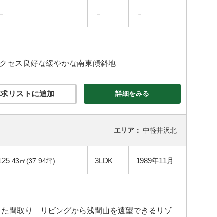
－
－
－
アクセス良好な緩やかな南東傾斜地
求リストに追加
詳細をみる
エリア：
中軽井沢北
125
3LDK
1989年11月
.43㎡(37.94坪)
した間取り リビングから浅間山を遠望できるリゾ