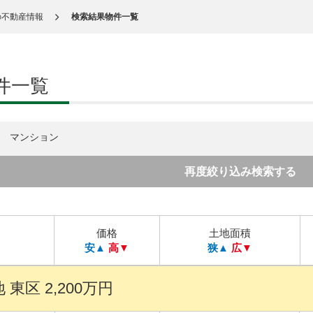
の不動産情報
検索結果物件一覧
件一覧
マンション
再度絞り込み検索する
価格
土地面積
安▲
高▼
狭▲
広▼
東区 2,200万円