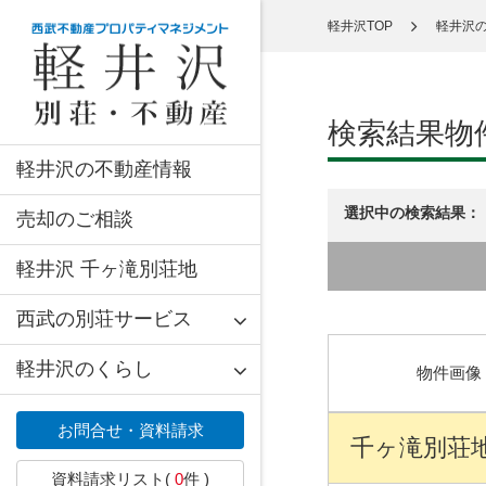
軽井沢TOP
軽井沢
検索結果物
軽井沢の不動産情報
選択中の検索結果：
売却のご相談
軽井沢 千ヶ滝別荘地
西武の別荘サービス
軽井沢のくらし
物件画像
お問合せ・資料請求
千ヶ滝別荘地 
資料請求リスト(
0
件 )