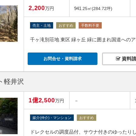
2,200
万円
941
.25㎡(284.72坪)
売主・土地
おすすめ
手数料不要
千ヶ滝別荘地 東区 緑ヶ丘 緑に囲まれ国道への
お問合せ・資料請求
資料請
ト軽井沢
1億2,500
万円
－
媒介(仲介)・マンション
おすすめ
ドレクセルの調度品付、サウナ付きのゆったり