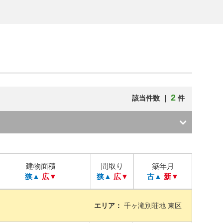
2
該当件数 ｜
件
建物面積
間取り
築年月
狭▲
広▼
狭▲
広▼
古▲
新▼
エリア：
千ヶ滝別荘地 東区