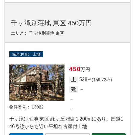
千ヶ滝別荘地 東区 450万円
エリア：
千ヶ滝別荘地 東区
媒介(仲介)・土地
450
万円
528
土
㎡(159.72坪)
－
建
－
物件番号：
13022
－
千ヶ滝別荘地 東区 緑ヶ丘 標高1,200mにあり、国道1
46号線からも近い平坦な古家付土地