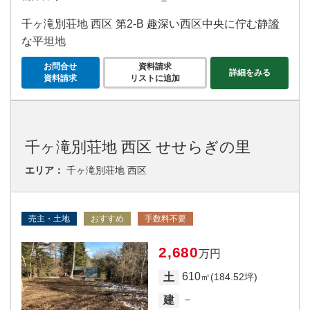
－
千ヶ滝別荘地 西区 第2‐B 趣深い西区中央に佇む静謐
な平坦地
お問合せ
資料請求
詳細をみる
資料請求
リストに追加
千ヶ滝別荘地 西区 せせらぎの里
エリア：
千ヶ滝別荘地 西区
売主・土地
おすすめ
手数料不要
2,680
万円
610
土
㎡(184.52坪)
－
建