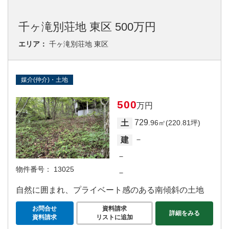
千ヶ滝別荘地 東区 500万円
エリア：
千ヶ滝別荘地 東区
媒介(仲介)・土地
500
万円
729
土
.96㎡(220.81坪)
－
建
－
物件番号：
13025
－
自然に囲まれ、プライベート感のある南傾斜の土地
お問合せ
資料請求
詳細をみる
資料請求
リストに追加