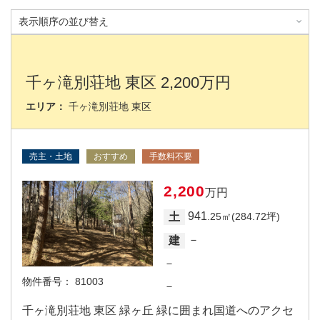
千ヶ滝別荘地 東区 2,200万円
エリア：
千ヶ滝別荘地 東区
売主・土地
おすすめ
手数料不要
2,200
万円
941
土
.25㎡(284.72坪)
－
建
－
物件番号：
81003
－
千ヶ滝別荘地 東区 緑ヶ丘 緑に囲まれ国道へのアクセ