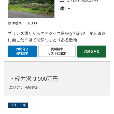
1,720
土
㎡(520.29坪)
－
建
－
物件番号：
81009
－
プリンス通りからのアクセス良好な別荘地 舗装道路
に面した平坦で閑静なゆとりある敷地
お問合せ
資料請求
詳細をみる
資料請求
リストに追加
南軽井沢 3,900万円
エリア：
南軽井沢
代理・土地