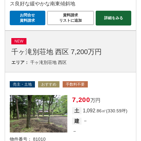
ス良好な緩やかな南東傾斜地
お問合せ
資料請求
詳細をみる
資料請求
リストに追加
NEW
千ヶ滝別荘地 西区 7,200万円
エリア：
千ヶ滝別荘地 西区
売主・土地
おすすめ
手数料不要
7,200
万円
1,092
土
.86㎡(330.59坪)
－
建
－
物件番号：
81010