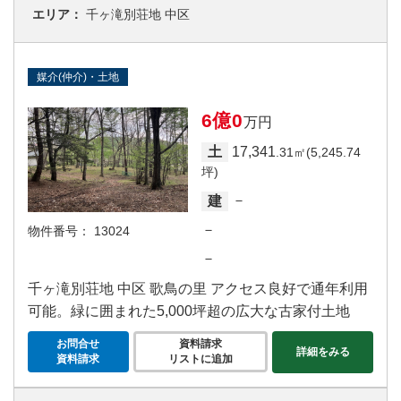
エリア：
千ヶ滝別荘地 中区
媒介(仲介)・土地
6億0
万円
17,341
土
.31㎡(5,245.74
坪)
－
建
－
物件番号：
13024
－
千ヶ滝別荘地 中区 歌鳥の里 アクセス良好で通年利用
可能。緑に囲まれた5,000坪超の広大な古家付土地
お問合せ
資料請求
詳細をみる
資料請求
リストに追加