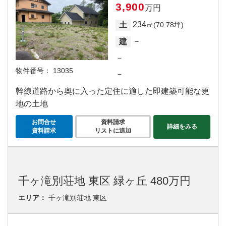
3,900
万円
234
土
㎡(70.78坪)
－
建
－
物件番号：
13035
－
幹線道路から奥に入った定住に適した即建築可能な更
地の土地
お問合せ
資料請求
詳細をみる
資料請求
リストに追加
千ヶ滝別荘地 東区 緑ヶ丘 480万円
エリア：
千ヶ滝別荘地 東区