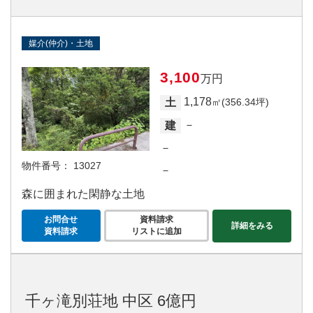
媒介(仲介)・土地
3,100
万円
1,178
土
㎡(356.34坪)
－
建
－
物件番号：
13027
－
森に囲まれた閑静な土地
お問合せ
資料請求
詳細をみる
資料請求
リストに追加
千ヶ滝別荘地 中区 6億円