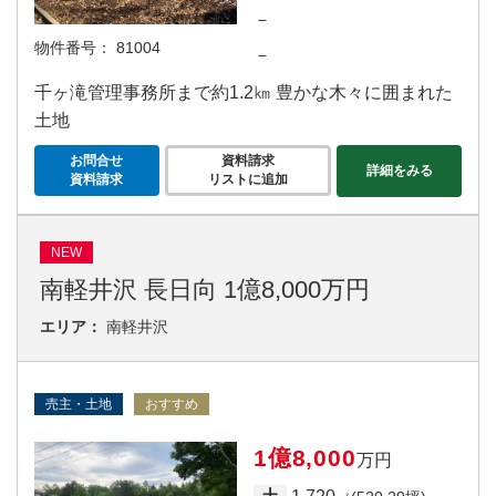
－
物件番号：
81004
－
千ヶ滝管理事務所まで約1.2㎞ 豊かな木々に囲まれた
土地
お問合せ
資料請求
詳細をみる
資料請求
リストに追加
NEW
南軽井沢 長日向 1億8,000万円
エリア：
南軽井沢
売主・土地
おすすめ
1億8,000
万円