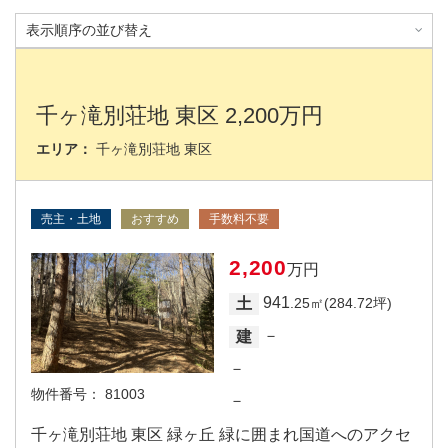
千ヶ滝別荘地 東区 2,200万円
エリア：
千ヶ滝別荘地 東区
売主・土地
おすすめ
手数料不要
2,200
万円
941
土
.25㎡(284.72坪)
－
建
－
物件番号：
81003
－
千ヶ滝別荘地 東区 緑ヶ丘 緑に囲まれ国道へのアクセ