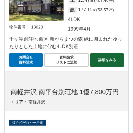
1,347
土
㎡(407.46坪)
177
建
.11㎡(53.57坪)
4LDK
物件番号：
13023
1999年4月
千ヶ滝別荘地 西区 新からまつの森 緑に囲まれたゆっ
たりとした土地に佇む4LDK別荘
お問合せ
資料請求
詳細をみる
資料請求
リストに追加
南軽井沢 南平台別荘地 1億7,800万円
エリア：
南軽井沢
媒介(仲介)・一戸建