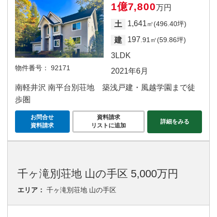
1億7,800
万円
1,641
土
㎡(496.40坪)
197
建
.91㎡(59.86坪)
3LDK
物件番号：
92171
2021年6月
南軽井沢 南平台別荘地 築浅戸建・風越学園まで徒
歩圏
お問合せ
資料請求
詳細をみる
資料請求
リストに追加
千ヶ滝別荘地 山の手区 5,000万円
エリア：
千ヶ滝別荘地 山の手区