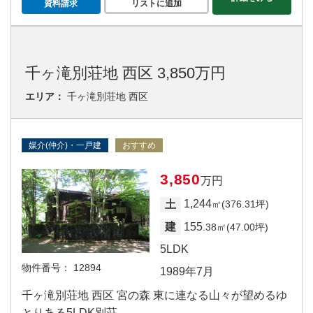
資料請求
リストに追加
千ヶ滝別荘地 西区 3,850万円
エリア：
千ヶ滝別荘地 西区
媒介(仲介)・一戸建
おすすめ
3,850
万円
1,244
土
㎡(376.31坪)
155
建
.38㎡(47.00坪)
5LDK
物件番号：
12894
1989年7月
千ヶ滝別荘地 西区 宮の森 東に連なる山々が望めるゆ
とりある5LDK別荘