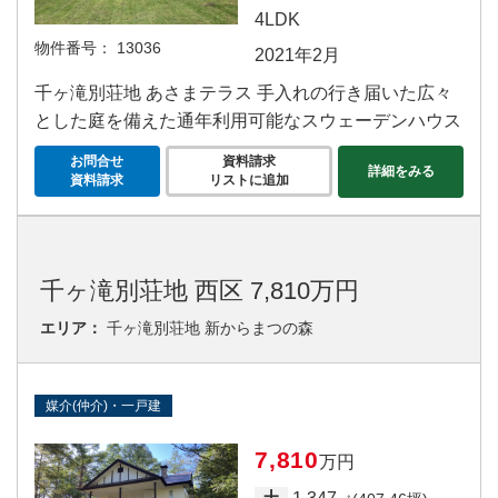
4LDK
物件番号：
13036
2021年2月
千ヶ滝別荘地 あさまテラス 手入れの行き届いた広々
とした庭を備えた通年利用可能なスウェーデンハウス
お問合せ
資料請求
詳細をみる
資料請求
リストに追加
千ヶ滝別荘地 西区 7,810万円
エリア：
千ヶ滝別荘地 新からまつの森
媒介(仲介)・一戸建
7,810
万円