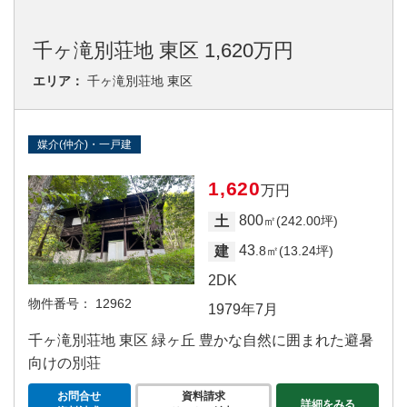
千ヶ滝別荘地 東区 1,620万円
エリア：
千ヶ滝別荘地 東区
媒介(仲介)・一戸建
1,620
万円
800
土
㎡(242.00坪)
43
建
.8㎡(13.24坪)
2DK
物件番号：
12962
1979年7月
千ヶ滝別荘地 東区 緑ヶ丘 豊かな自然に囲まれた避暑
向けの別荘
お問合せ
資料請求
詳細をみる