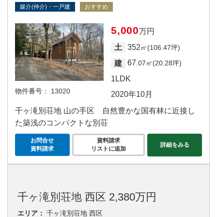
媒介(仲介)・一戸建
おすすめ
5,000
万円
352
土
㎡(106.47坪)
67
建
.07㎡(20.28坪)
1LDK
物件番号：
13020
2020年10月
千ヶ滝別荘地 山の手区 自然豊かな国有林に近接し
た築浅のコンパクトな別荘
お問合せ
資料請求
詳細をみる
資料請求
リストに追加
千ヶ滝別荘地 西区 2,380万円
エリア：
千ヶ滝別荘地 西区