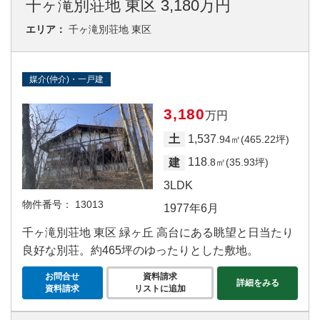
千ヶ滝別荘地 東区 3,180万円
エリア：
千ヶ滝別荘地 東区
媒介(仲介)・一戸建
3,180
万円
1,537
土
.94㎡(465.22坪)
118
建
.8㎡(35.93坪)
3LDK
物件番号：
13013
1977年6月
千ヶ滝別荘地 東区 緑ヶ丘 高台にある眺望と日当たり
良好な別荘。約465坪のゆったりとした敷地。
お問合せ
資料請求
詳細をみる
資料請求
リストに追加