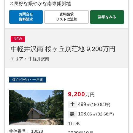
ス良好な緩やかな南東傾斜地
お問合せ
資料請求
詳細をみる
資料請求
リストに追加
NEW
中軽井沢南 桜ヶ丘別荘地 9,200万円
エリア：
中軽井沢南
媒介(仲介)・一戸建
9,200
万円
499
土
㎡(150.94坪)
108
建
.06㎡(32.68坪)
1LDK
物件番号：
13028