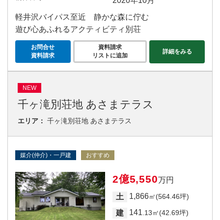
2020年10月
軽井沢バイパス至近 静かな森に佇む
遊び心あふれるアクティビティ別荘
お問合せ
資料請求
詳細をみる
資料請求
リストに追加
NEW
千ヶ滝別荘地 あさまテラス
エリア：
千ヶ滝別荘地 あさまテラス
媒介(仲介)・一戸建
おすすめ
2億5,550
万円
1,866
土
㎡(564.46坪)
141
建
.13㎡(42.69坪)