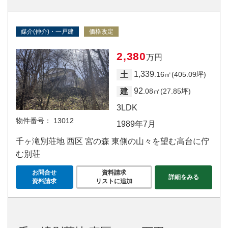
媒介(仲介)・一戸建
価格改定
2,380
万円
1,339
土
.16㎡(405.09坪)
92
建
.08㎡(27.85坪)
3LDK
物件番号：
13012
1989年7月
千ヶ滝別荘地 西区 宮の森 東側の山々を望む高台に佇
む別荘
お問合せ
資料請求
詳細をみる
資料請求
リストに追加