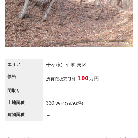
エリア
千ヶ滝別荘地 東区
価格
100
万円
所有権販売価格
間取り
－
土地面積
330
.36㎡(99.93坪)
建物面積
－