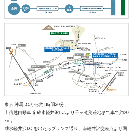
東京 練馬I.C.から約1時間30分。
上信越自動車道 碓氷軽井沢I.C.より千ヶ滝別荘地まで車で約20
km。
碓氷軽井沢I.C.を出たらプリンス通り、南軽井沢交差点より国