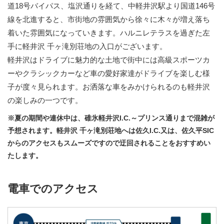
道18号バイパス、塩沢通りを経て、中軽井沢駅より国道146号
線を北進すると、市街地の雰囲気から徐々に木々が増え落ち
着いた雰囲気になっていきます。ハルニレテラスを過ぎた左
手に軽井沢 千ヶ滝別荘地の入口がございます。
軽井沢はドライブに魅力的な土地で街中には高級スポーツカ
ーやクラシックカーなど車の愛好家達がドライブを楽しむ様
子が度々見られます。お洒落な車をみかけられるのも軽井沢
の楽しみの一つです。
※夏の期間や連休中は、碓氷軽井沢I.C.～プリンス通りまで混雑が
予想されます。軽井沢 千ヶ滝別荘地へは佐久I.C.又は、佐久平SIC
からのアクセスもスムーズですので迂回されることをおすすめい
たします。
電車でのアクセス