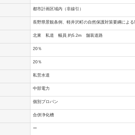
都市計画区域内（非線引）
長野県景観条例、軽井沢町の自然保護対策要綱による
北東 私道 幅員 約5.2m 舗装道路
20％
20％
私営水道
中部電力
個別プロパン
合併浄化槽
ー