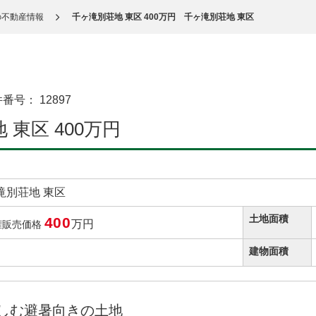
の不動産情報
千ヶ滝別荘地 東区 400万円 千ヶ滝別荘地 東区
件番号：
12897
 東区 400万円
滝別荘地 東区
土地面積
400
万円
権販売価格
建物面積
しむ避暑向きの土地