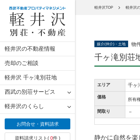
軽井沢TOP
軽井沢
物
媒介(仲介)・土地
軽井沢の不動産情報
千ヶ滝別荘地
売却のご相談
軽井沢 千ヶ滝別荘地
エリア
千ヶ
西武の別荘サービス
価格
所有
軽井沢のくらし
間取り
－
お問合せ・資料請求
静かに自然を楽
資料請求リスト(
0
件 )