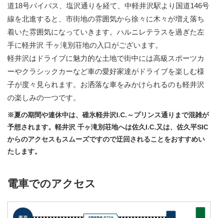
道18号バイパス、塩沢通りを経て、中軽井沢駅より国道146号
線を北進すると、市街地の雰囲気から徐々に木々が増え落ち
着いた雰囲気になっていきます。ハルニレテラスを過ぎた左
手に軽井沢 千ヶ滝別荘地の入口がございます。
軽井沢はドライブに魅力的な土地で街中には高級スポーツカ
ーやクラシックカーなど車の愛好家達がドライブを楽しむ様
子が度々見られます。お洒落な車をみかけられるのも軽井沢
の楽しみの一つです。
※夏の期間や連休中は、碓氷軽井沢I.C.～プリンス通りまで混雑が
予想されます。軽井沢 千ヶ滝別荘地へは佐久I.C.又は、佐久平SIC
からのアクセスもスムーズですので迂回されることをおすすめい
たします。
電車でのアクセス