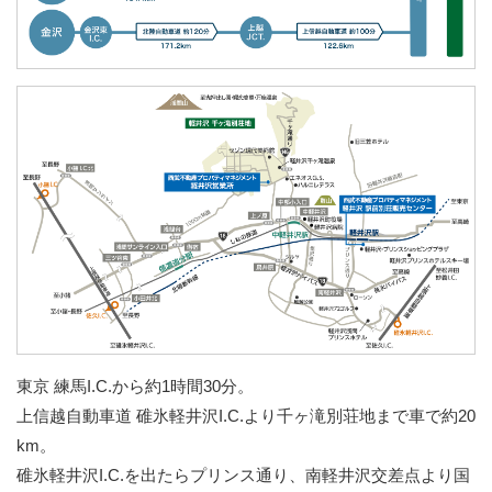
東京 練馬I.C.から約1時間30分。
上信越自動車道 碓氷軽井沢I.C.より千ヶ滝別荘地まで車で約20
km。
碓氷軽井沢I.C.を出たらプリンス通り、南軽井沢交差点より国