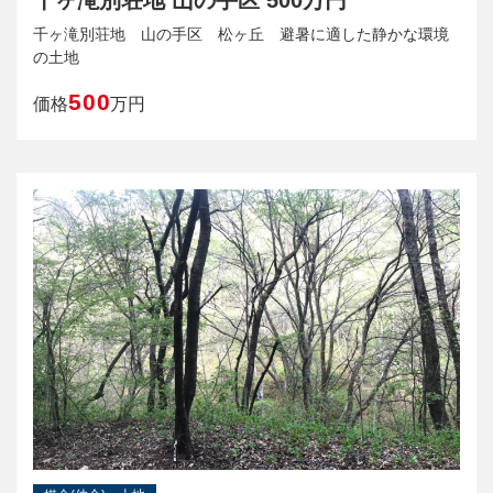
千ヶ滝別荘地 山の手区 500万円
千ヶ滝別荘地 山の手区 松ヶ丘 避暑に適した静かな環境
の土地
500
価格
万円