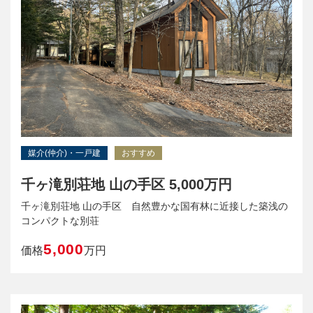
媒介(仲介)・一戸建
おすすめ
千ヶ滝別荘地 山の手区 5,000万円
千ヶ滝別荘地 山の手区 自然豊かな国有林に近接した築浅の
コンパクトな別荘
5,000
価格
万円