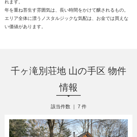
れます。
年を重ね苔生す雰囲気は、長い時間をかけて醸されるもの。
エリア全体に漂うノスタルジックな気配は、お金では買えな
い価値があります。
千ヶ滝別荘地 山の手区 物件
情報
該当件数 ｜
7
件