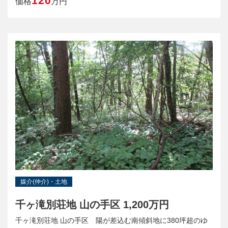
120
価格
万円
媒介(仲介)・土地
千ヶ滝別荘地 山の手区 1,200万円
千ヶ滝別荘地 山の手区 陽が差込む南傾斜地に380坪超のゆ