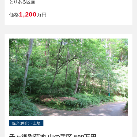
とりある区画
1,200
価格
万円
媒介(仲介)・土地