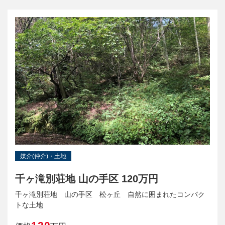
媒介(仲介)・土地
千ヶ滝別荘地 山の手区 120万円
千ヶ滝別荘地 山の手区 松ヶ丘 自然に囲まれたコンパク
トな土地