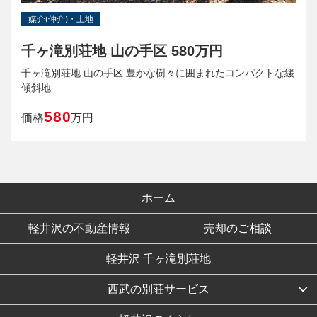
媒介(仲介)・土地
千ヶ滝別荘地 山の手区 580万円
千ヶ滝別荘地 山の手区 豊かな樹々に囲まれたコンパクトな緩
傾斜地
580
価格
万円
ホーム
軽井沢の不動産情報
売却のご相談
軽井沢 千ヶ滝別荘地
西武の別荘サービス