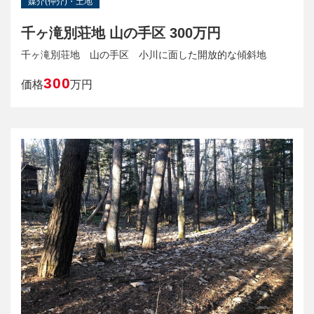
媒介(仲介)・土地
千ヶ滝別荘地 山の手区 300万円
千ヶ滝別荘地 山の手区 小川に面した開放的な傾斜地
300
価格
万円