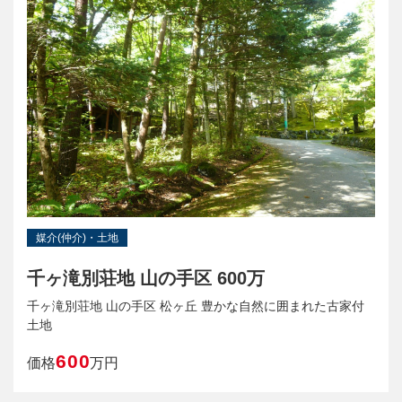
媒介(仲介)・土地
千ヶ滝別荘地 山の手区 600万
千ヶ滝別荘地 山の手区 松ヶ丘 豊かな自然に囲まれた古家付
土地
600
価格
万円