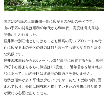
国道146号線の上部東側一帯に広がるのが山の手区です。
山の手区の開発は昭和40年代から50年代。高度経済成長期に
開発が行われました。
軽井沢の別荘地としてはもっとも標高の高い1200メートル付
近に広がる山の手区の魅力は何と言っても雄大な自然と涼冷
な気候です。
軽井沢駅周辺から200メートルほど高地に位置するため、軽井
沢町中心部よりさらに気温は1,2度低く、近年暑さを増す軽井
沢にあって、山の手区は避暑地の快適さを失いません。
地勢は傾斜が多く平地は少ないですが、あたりは濃い緑に囲
まれており、外周は国有林と接しているため将来に渡り環境
が変わる心配はありません。