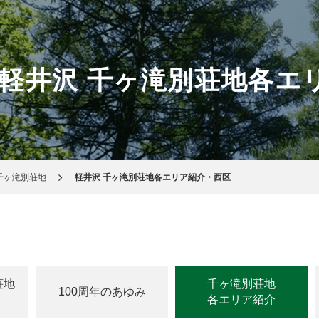
軽井沢 千ヶ滝別荘地各エ
千ヶ滝別荘地
軽井沢 千ヶ滝別荘地各エリア紹介・西区
荘地
千ヶ滝別荘地
100周年のあゆみ
各エリア紹介