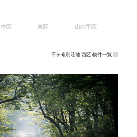
中区
東区
山の手区
千ヶ滝別荘地 西区 物件一覧