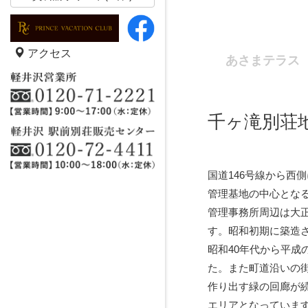
アクセス
あさまテラス
千ヶ滝別荘地
国道146号線から西
管理基地の中心とな
管理事務所周辺は大
す。昭和初期に築造さ
昭和40年代から平成
た。また町道沿いの
作り出す緑の回廊が
エリアとなっていま