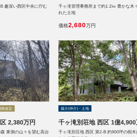
‐B 趣深い西区中央に佇む
千ヶ滝管理事務所まで約1.2㎞ 豊かな木
れた土地
2,680
価格
万円
価格改定
媒介(仲介)・土地
 2,380万円
千ヶ滝別荘地 西区 1億4,90
の森 東側の山々を望む高台
千ヶ滝別荘地 西区 第2‐B 約900坪の樹