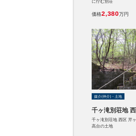
に佇む別荘
2,380
価格
万円
媒介(仲介)・土地
千ヶ滝別荘地 西区
千ヶ滝別荘地 西区 芹
高台の土地