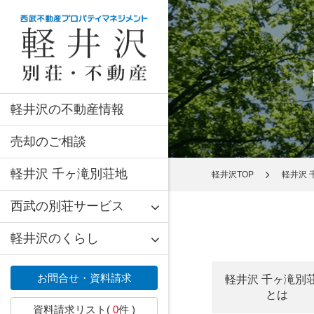
軽井沢の不動産情報
売却のご相談
軽井沢 千ヶ滝別荘地
軽井沢TOP
軽井沢 
西武の別荘サービス
軽井沢のくらし
お問合せ・資料請求
軽井沢 千ヶ滝別
とは
資料請求リスト(
0
件 )