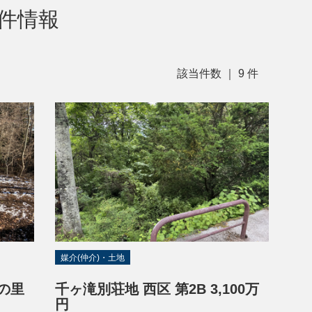
物件情報
該当件数 ｜
9
件
媒介(仲介)・土地
の里
千ヶ滝別荘地 西区 第2B 3,100万
円