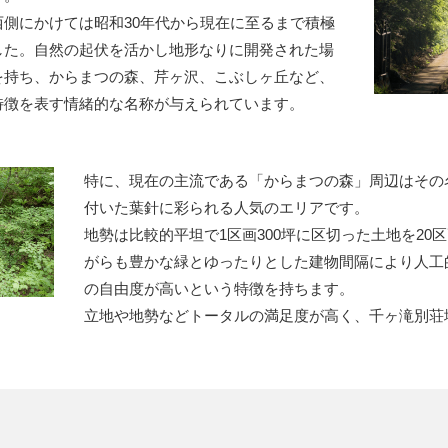
側にかけては昭和30年代から現在に至るまで積極
した。自然の起伏を活かし地形なりに開発された場
を持ち、からまつの森、芹ヶ沢、こぶしヶ丘など、
特徴を表す情緒的な名称が与えられています。
特に、現在の主流である「からまつの森」周辺はその
付いた葉針に彩られる人気のエリアです。
地勢は比較的平坦で1区画300坪に区切った土地を2
がらも豊かな緑とゆったりとした建物間隔により人工
の自由度が高いという特徴を持ちます。
立地や地勢などトータルの満足度が高く、千ヶ滝別荘