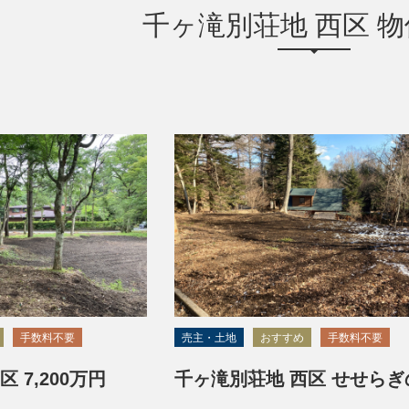
千ヶ滝別荘地 西区 
手数料不要
売主・土地
おすすめ
手数料不要
 7,200万円
千ヶ滝別荘地 西区 せせらぎ