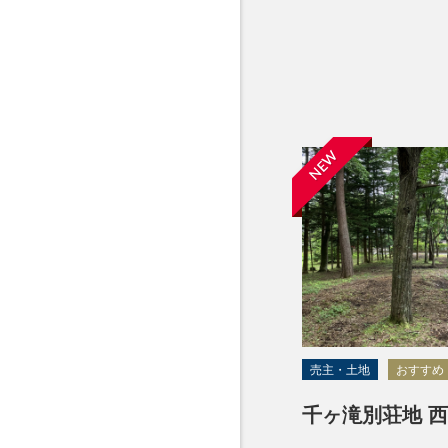
NEW
売主・土地
おすすめ
千ヶ滝別荘地 西区