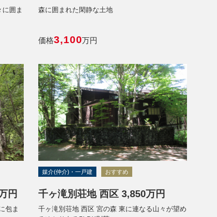
々に囲ま
森に囲まれた閑静な土地
3,100
価格
万円
媒介(仲介)・一戸建
おすすめ
0万円
千ヶ滝別荘地 西区 3,850万円
木に包ま
千ヶ滝別荘地 西区 宮の森 東に連なる山々が望め