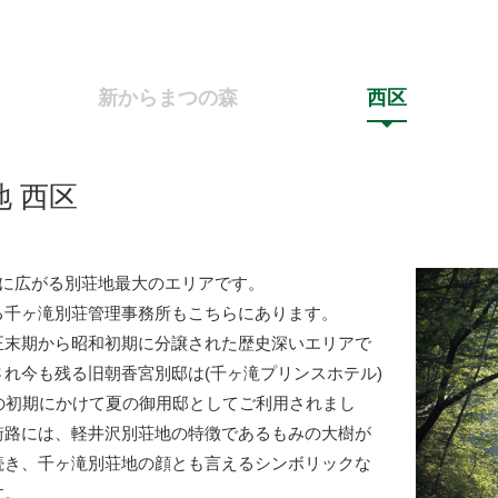
新からまつの森
西区
 西区
側に広がる別荘地最大のエリアです。
る千ヶ滝別荘管理事務所もこちらにあります。
正末期から昭和初期に分譲された歴史深いエリアで
れ今も残る旧朝香宮別邸は(千ヶ滝プリンスホテル)
の初期にかけて夏の御用邸としてご利用されまし
街路には、軽井沢別荘地の特徴であるもみの大樹が
続き、千ヶ滝別荘地の顔とも言えるシンボリックな
す。