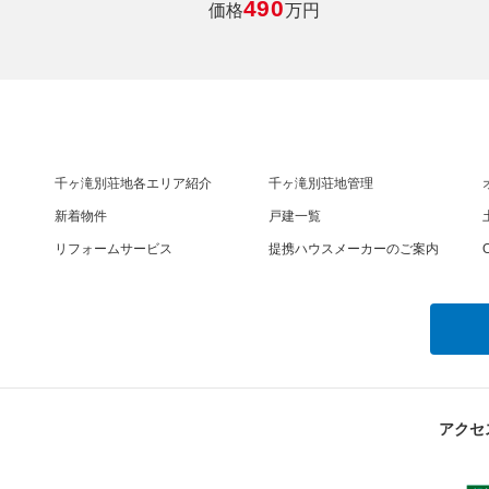
490
価格
万円
千ヶ滝別荘地各エリア紹介
千ヶ滝別荘地管理
新着物件
戸建一覧
リフォームサービス
提携ハウスメーカーのご案内
O
アクセ