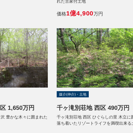
れた古家付土地
1億4,900
価格
万円
媒介(仲介)・土地
 1,650万円
千ヶ滝別荘地 西区 490万円
ヶ沢 豊かな木々に囲まれた
千ヶ滝別荘地 西区 ひぐらしの里 木立に
落ち着いたリゾートライフを満喫出来る