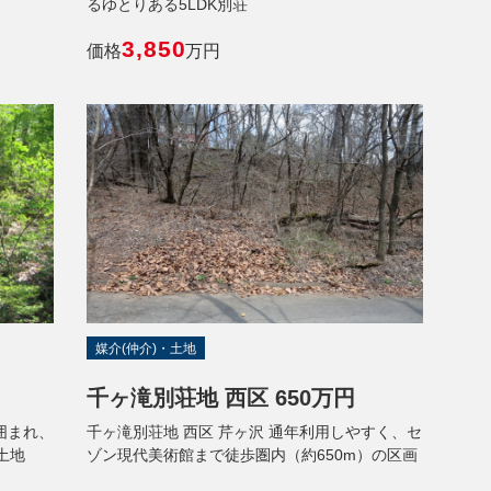
るゆとりある5LDK別荘
3,850
価格
万円
媒介(仲介)・土地
千ヶ滝別荘地 西区 650万円
囲まれ、
千ヶ滝別荘地 西区 芹ヶ沢 通年利用しやすく、セ
土地
ゾン現代美術館まで徒歩圏内（約650m）の区画