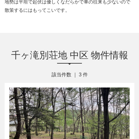
地勢は平坦で起伏は優しくなだらかで車の往来も少ないので
散策するにはもってこいです。
千ヶ滝別荘地 中区 物件情報
該当件数 ｜
3
件