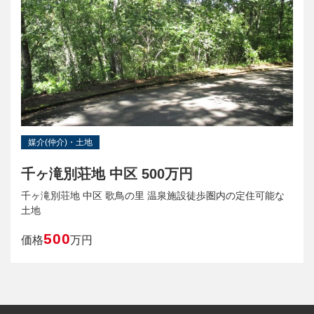
媒介(仲介)・土地
千ヶ滝別荘地 中区 500万円
千ヶ滝別荘地 中区 歌鳥の里 温泉施設徒歩圏内の定住可能な
土地
500
価格
万円