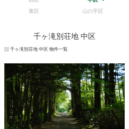
西区
中区
東区
山の手区
千ヶ滝別荘地 中区
千ヶ滝別荘地 中区 物件一覧