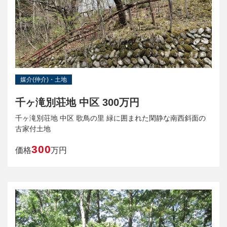
媒介(仲介)・土地
千ヶ滝別荘地 中区 300万円
千ヶ滝別荘地 中区 歌鳥の里 緑に囲まれた閑静な南西斜面の
古家付土地
300
価格
万円