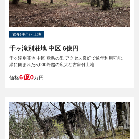
媒介(仲介)・土地
千ヶ滝別荘地 中区 6億円
千ヶ滝別荘地 中区 歌鳥の里 アクセス良好で通年利用可能。
緑に囲まれた5,000坪超の広大な古家付土地
6億0
価格
万円