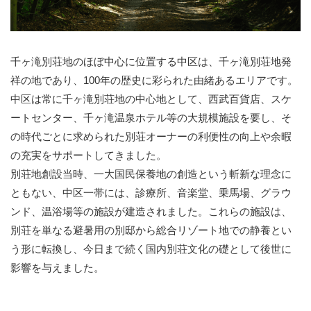
千ヶ滝別荘地のほぼ中心に位置する中区は、千ヶ滝別荘地発
祥の地であり、100年の歴史に彩られた由緒あるエリアです。
中区は常に千ヶ滝別荘地の中心地として、西武百貨店、スケ
ートセンター、千ヶ滝温泉ホテル等の大規模施設を要し、そ
の時代ごとに求められた別荘オーナーの利便性の向上や余暇
の充実をサポートしてきました。
別荘地創設当時、一大国民保養地の創造という斬新な理念に
ともない、中区一帯には、診療所、音楽堂、乗馬場、グラウ
ンド、温浴場等の施設が建造されました。これらの施設は、
別荘を単なる避暑用の別邸から総合リゾート地での静養とい
う形に転換し、今日まで続く国内別荘文化の礎として後世に
影響を与えました。