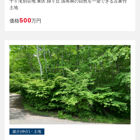
千ヶ滝別荘地 東区 緑ヶ丘 国有林の自然を一望できる古家付
土地
500
価格
万円
媒介(仲介)・土地