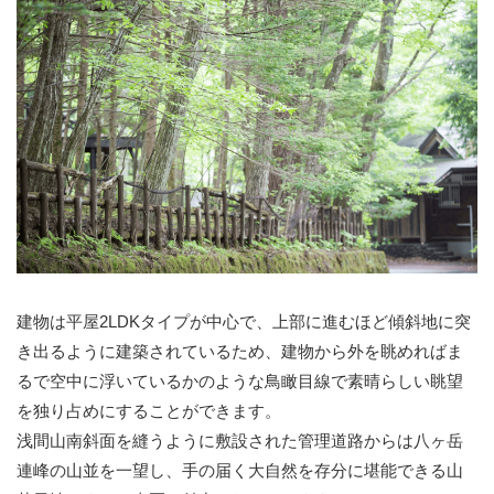
建物は平屋2LDKタイプが中心で、上部に進むほど傾斜地に突
き出るように建築されているため、建物から外を眺めればま
るで空中に浮いているかのような鳥瞰目線で素晴らしい眺望
を独り占めにすることができます。
浅間山南斜面を縫うように敷設された管理道路からは八ヶ岳
連峰の山並を一望し、手の届く大自然を存分に堪能できる山