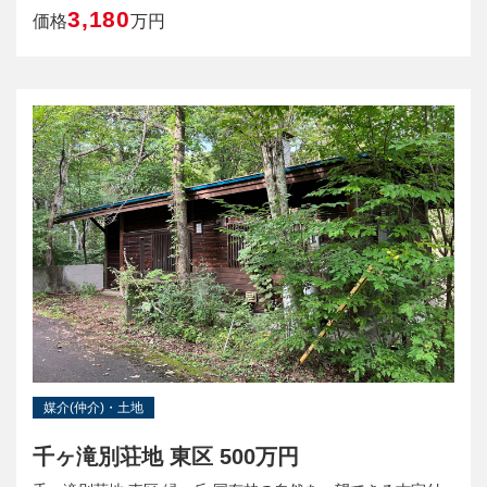
3,180
価格
万円
媒介(仲介)・土地
千ヶ滝別荘地 東区 500万円