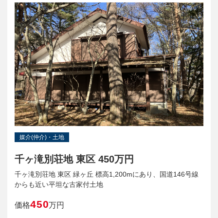
媒介(仲介)・土地
千ヶ滝別荘地 東区 450万円
千ヶ滝別荘地 東区 緑ヶ丘 標高1,200mにあり、国道146号線
からも近い平坦な古家付土地
450
価格
万円