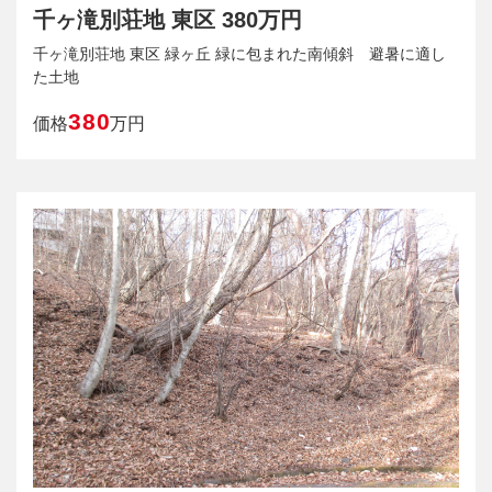
千ヶ滝別荘地 東区 380万円
千ヶ滝別荘地 東区 緑ヶ丘 緑に包まれた南傾斜 避暑に適し
た土地
380
価格
万円