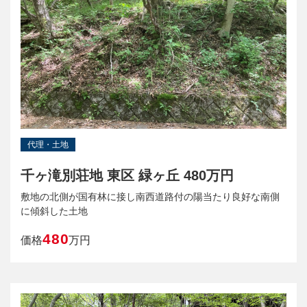
代理・土地
千ヶ滝別荘地 東区 緑ヶ丘 480万円
敷地の北側が国有林に接し南西道路付の陽当たり良好な南側
に傾斜した土地
480
価格
万円