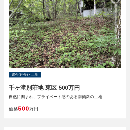
媒介(仲介)・土地
千ヶ滝別荘地 東区 500万円
自然に囲まれ、プライベート感のある南傾斜の土地
500
価格
万円