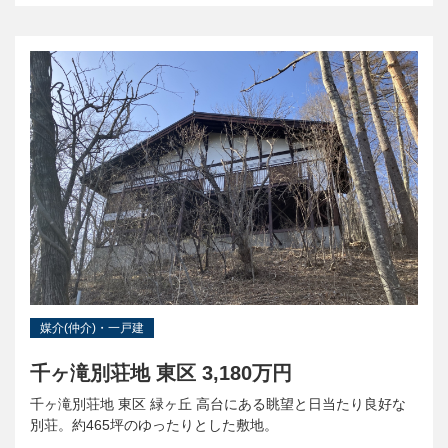
媒介(仲介)・一戸建
千ヶ滝別荘地 東区 3,180万円
千ヶ滝別荘地 東区 緑ヶ丘 高台にある眺望と日当たり良好な
別荘。約465坪のゆったりとした敷地。