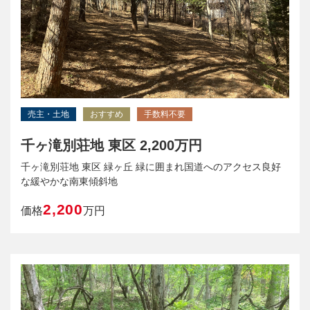
売主・土地
おすすめ
手数料不要
千ヶ滝別荘地 東区 2,200万円
千ヶ滝別荘地 東区 緑ヶ丘 緑に囲まれ国道へのアクセス良好
な緩やかな南東傾斜地
2,200
価格
万円