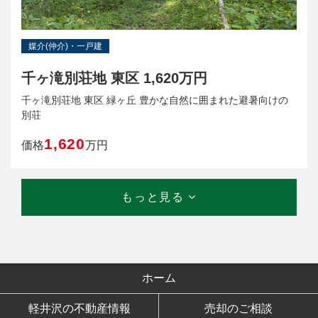
媒介(仲介)・一戸建
千ヶ滝別荘地 東区 1,620万円
千ヶ滝別荘地 東区 緑ヶ丘 豊かな自然に囲まれた避暑向けの
別荘
1,620
価格
万円
もっと見る
ホーム
軽井沢の不動産情報
売却のご相談