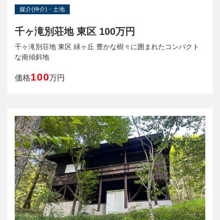
媒介(仲介)・土地
千ヶ滝別荘地 東区 100万円
千ヶ滝別荘地 東区 緑ヶ丘 豊かな樹々に囲まれたコンパクト
な南傾斜地
100
価格
万円