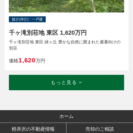
媒介(仲介)・一戸建
千ヶ滝別荘地 東区 1,620万円
千ヶ滝別荘地 東区 緑ヶ丘 豊かな自然に囲まれた避暑向けの
別荘
1,620
価格
万円
もっと見る
ホーム
軽井沢の不動産情報
売却のご相談