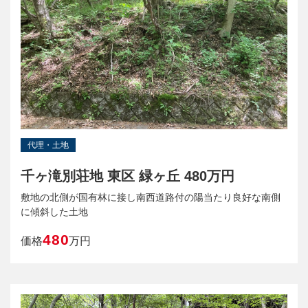
代理・土地
千ヶ滝別荘地 東区 緑ヶ丘 480万円
敷地の北側が国有林に接し南西道路付の陽当たり良好な南側
に傾斜した土地
480
価格
万円