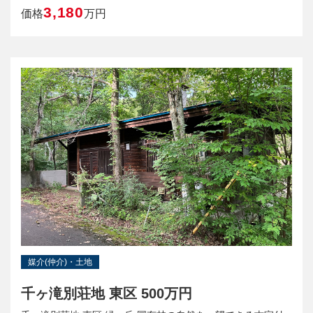
3,180
価格
万円
媒介(仲介)・土地
千ヶ滝別荘地 東区 500万円