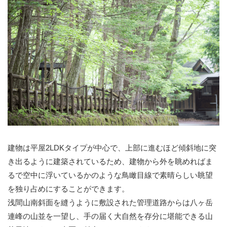
建物は平屋2LDKタイプが中心で、上部に進むほど傾斜地に突
き出るように建築されているため、建物から外を眺めればま
るで空中に浮いているかのような鳥瞰目線で素晴らしい眺望
を独り占めにすることができます。
浅間山南斜面を縫うように敷設された管理道路からは八ヶ岳
連峰の山並を一望し、手の届く大自然を存分に堪能できる山