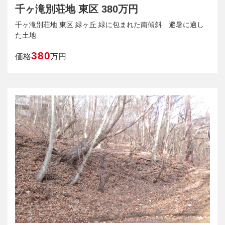
千ヶ滝別荘地 東区 380万円
千ヶ滝別荘地 東区 緑ヶ丘 緑に包まれた南傾斜 避暑に適し
た土地
380
価格
万円