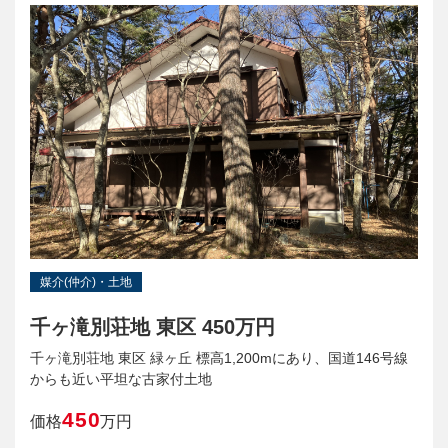
媒介(仲介)・土地
千ヶ滝別荘地 東区 450万円
千ヶ滝別荘地 東区 緑ヶ丘 標高1,200mにあり、国道146号線
からも近い平坦な古家付土地
450
価格
万円