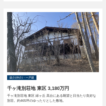
媒介(仲介)・一戸建
千ヶ滝別荘地 東区 3,180万円
千ヶ滝別荘地 東区 緑ヶ丘 高台にある眺望と日当たり良好な
別荘。約465坪のゆったりとした敷地。