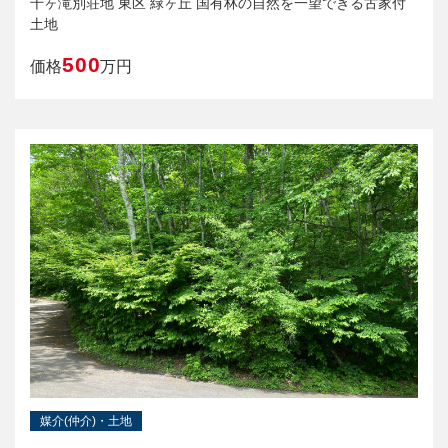
千ヶ滝別荘地 東区 緑ヶ丘 国有林の自然を一望できる古家付
土地
500
価格
万円
媒介(仲介)・土地