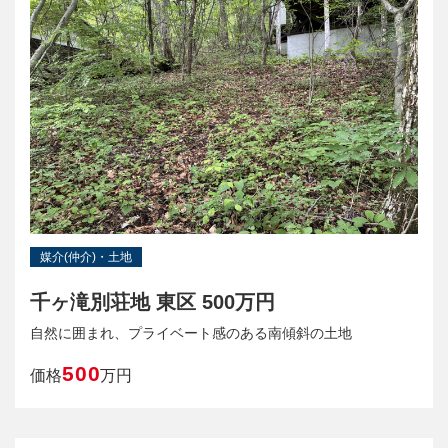
媒介(仲介)・土地
千ヶ滝別荘地 東区 500万円
自然に囲まれ、プライベート感のある南傾斜の土地
500
価格
万円