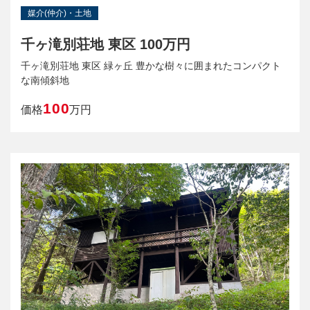
媒介(仲介)・土地
千ヶ滝別荘地 東区 100万円
千ヶ滝別荘地 東区 緑ヶ丘 豊かな樹々に囲まれたコンパクト
な南傾斜地
100
価格
万円