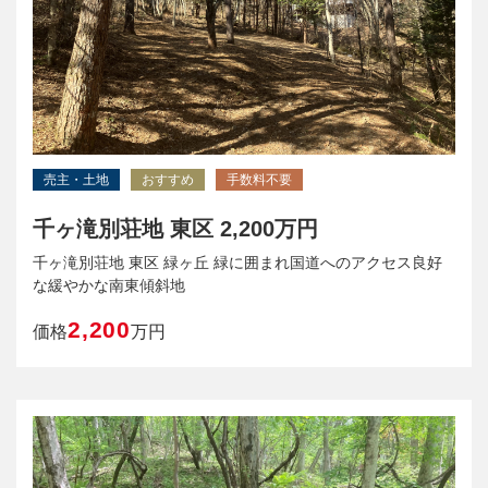
売主・土地
おすすめ
手数料不要
千ヶ滝別荘地 東区 2,200万円
千ヶ滝別荘地 東区 緑ヶ丘 緑に囲まれ国道へのアクセス良好
な緩やかな南東傾斜地
2,200
価格
万円