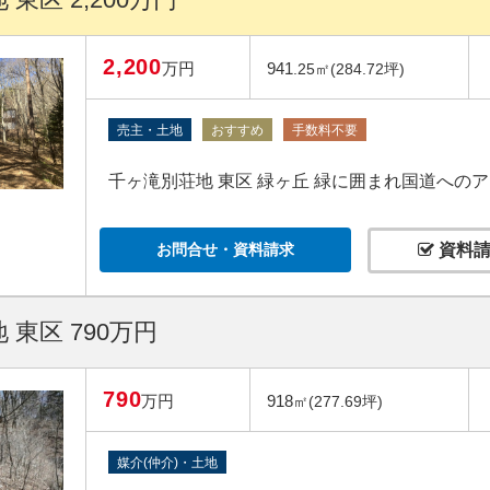
2,200
万円
941
.25㎡(284.72坪)
売主・土地
おすすめ
手数料不要
千ヶ滝別荘地 東区 緑ヶ丘 緑に囲まれ国道への
お問合せ・資料請求
資料請
 東区 790万円
790
万円
918
㎡(277.69坪)
媒介(仲介)・土地