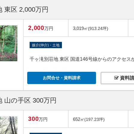
東区 2,000万円
2,000
万円
3,019
㎡(913.24坪)
媒介(仲介)・土地
千ヶ滝別荘地 東区 国道146号線からのアクセ
お問合せ・資料請求
資料請
 山の手区 300万円
300
万円
652
㎡(197.23坪)