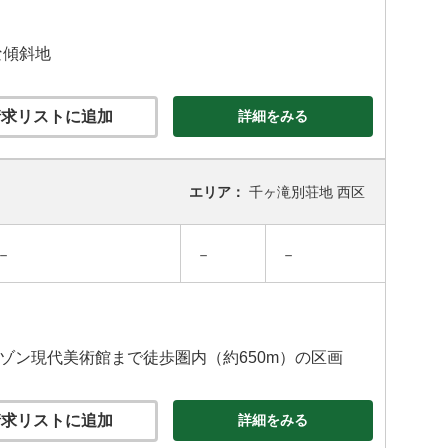
な傾斜地
求リストに追加
詳細をみる
エリア：
千ヶ滝別荘地 西区
－
－
－
セゾン現代美術館まで徒歩圏内（約650m）の区画
求リストに追加
詳細をみる