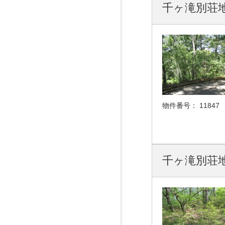
千ヶ滝別荘地
物件番号：
11847
千ヶ滝別荘地