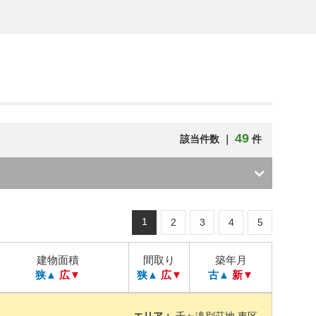
49
該当件数 ｜
件
1
2
3
4
5
建物面積
間取り
築年月
狭▲
広▼
狭▲
広▼
古▲
新▼