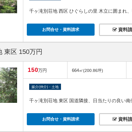
千ヶ滝別荘地 西区 ひぐらしの里 木立に囲ま
お問合せ・資料請求
資料請
 東区 150万円
150
万円
664
㎡(200.86坪)
媒介(仲介)・土地
千ヶ滝別荘地 東区 国道隣接、日当たりの良い南
お問合せ・資料請求
資料請