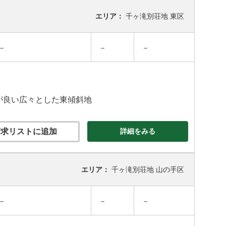
エリア：
千ヶ滝別荘地 東区
－
－
－
スが良い広々とした東傾斜地
求リストに追加
詳細をみる
エリア：
千ヶ滝別荘地 山の手区
－
－
－