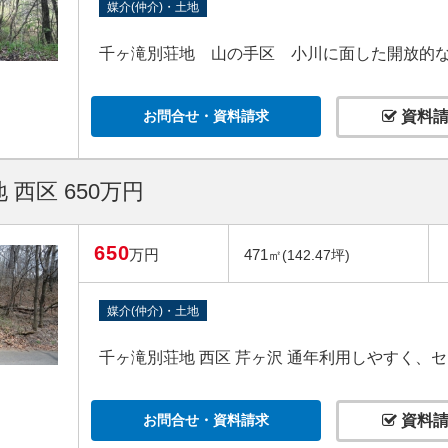
媒介(仲介)・土地
千ヶ滝別荘地 山の手区 小川に面した開放的
お問合せ・資料請求
資料請
 西区 650万円
650
万円
471
㎡(142.47坪)
媒介(仲介)・土地
千ヶ滝別荘地 西区 芹ヶ沢 通年利用しやすく、
お問合せ・資料請求
資料請