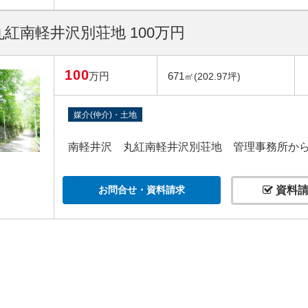
紅南軽井沢別荘地 100万円
100
万円
671
㎡(202.97坪)
媒介(仲介)・土地
南軽井沢 丸紅南軽井沢別荘地 管理事務所から約
お問合せ・資料請求
資料請