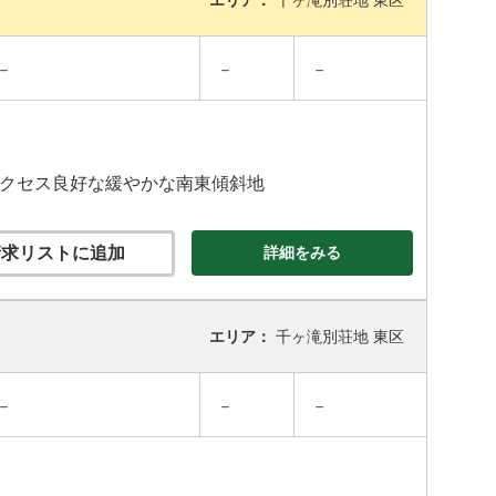
エリア：
千ヶ滝別荘地 東区
－
－
－
アクセス良好な緩やかな南東傾斜地
求リストに追加
詳細をみる
エリア：
千ヶ滝別荘地 東区
－
－
－