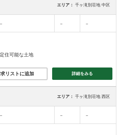
エリア：
千ヶ滝別荘地 中区
－
－
－
の定住可能な土地
求リストに追加
詳細をみる
エリア：
千ヶ滝別荘地 西区
－
－
－