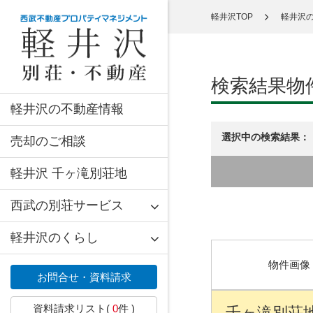
軽井沢TOP
軽井沢
検索結果物
軽井沢の不動産情報
選択中の検索結果：
売却のご相談
軽井沢 千ヶ滝別荘地
西武の別荘サービス
軽井沢のくらし
物件画像
お問合せ・資料請求
資料請求リスト(
0
件 )
千ヶ滝別荘地 