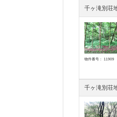
千ヶ滝別荘地 
物件番号：
11909
千ヶ滝別荘地