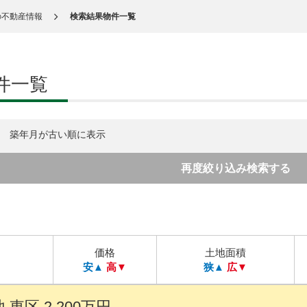
の不動産情報
検索結果物件一覧
件一覧
築年月が古い順に表示
再度絞り込み検索する
価格
土地面積
安▲
高▼
狭▲
広▼
東区 2,200万円