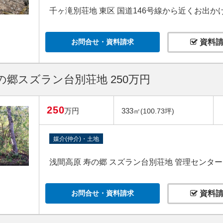
千ヶ滝別荘地 東区 国道146号線から近くお出
お問合せ・資料請求
資料請
の郷スズラン台別荘地 250万円
250
万円
333
㎡(100.73坪)
媒介(仲介)・土地
浅間高原 寿の郷 スズラン台別荘地 管理センタ
お問合せ・資料請求
資料請