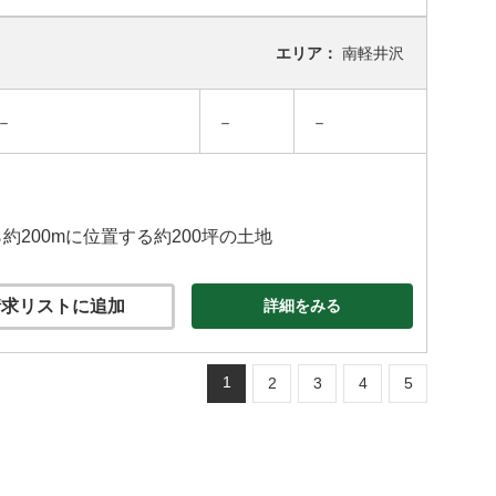
エリア：
南軽井沢
－
－
－
200mに位置する約200坪の土地
求リストに追加
詳細をみる
1
2
3
4
5