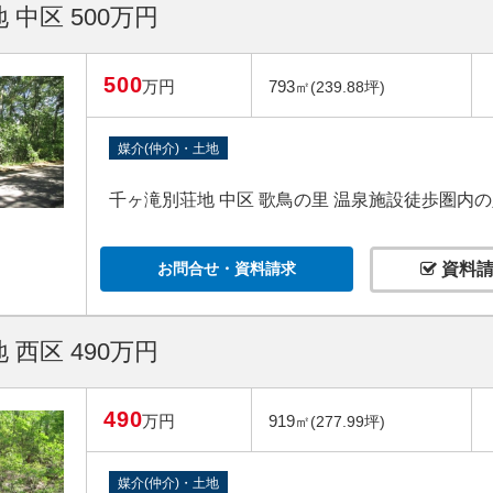
 中区 500万円
500
万円
793
㎡(239.88坪)
媒介(仲介)・土地
千ヶ滝別荘地 中区 歌鳥の里 温泉施設徒歩圏内
お問合せ・資料請求
資料請
 西区 490万円
490
万円
919
㎡(277.99坪)
媒介(仲介)・土地