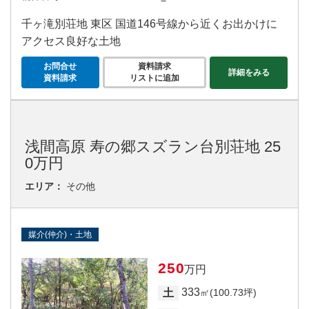
－
千ヶ滝別荘地 東区 国道146号線から近くお出かけに
アクセス良好な土地
お問合せ
資料請求
詳細をみる
資料請求
リストに追加
浅間高原 寿の郷スズラン台別荘地 25
0万円
エリア：
その他
媒介(仲介)・土地
250
万円
333
土
㎡(100.73坪)