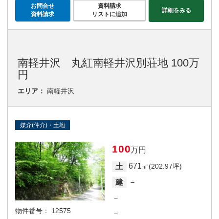
お問合せ
資料請求
詳細をみる
資料請求
リストに追加
南軽井沢 丸紅南軽井沢別荘地 100万
円
エリア：
南軽井沢
媒介(仲介)・土地
100
万円
671
土
㎡(202.97坪)
－
建
－
物件番号：
12575
－