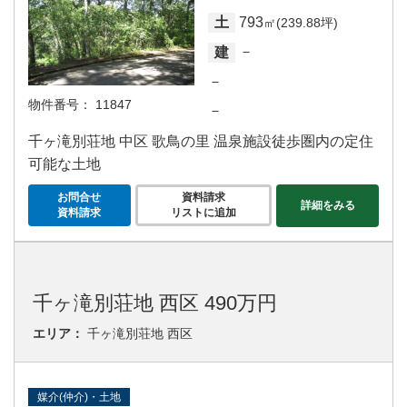
793
土
㎡(239.88坪)
－
建
－
物件番号：
11847
－
千ヶ滝別荘地 中区 歌鳥の里 温泉施設徒歩圏内の定住
可能な土地
お問合せ
資料請求
詳細をみる
資料請求
リストに追加
千ヶ滝別荘地 西区 490万円
エリア：
千ヶ滝別荘地 西区
媒介(仲介)・土地