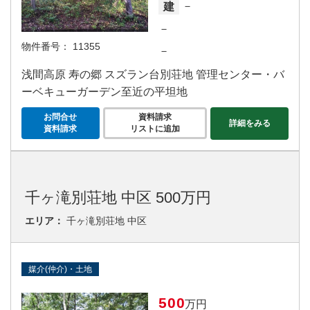
－
建
－
物件番号：
11355
－
浅間高原 寿の郷 スズラン台別荘地 管理センター・バ
ーベキューガーデン至近の平坦地
お問合せ
資料請求
詳細をみる
資料請求
リストに追加
千ヶ滝別荘地 中区 500万円
エリア：
千ヶ滝別荘地 中区
媒介(仲介)・土地
500
万円