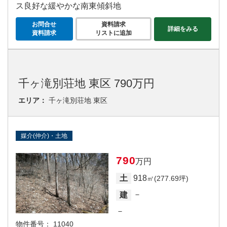
ス良好な緩やかな南東傾斜地
お問合せ
資料請求
詳細をみる
資料請求
リストに追加
千ヶ滝別荘地 東区 790万円
エリア：
千ヶ滝別荘地 東区
媒介(仲介)・土地
790
万円
918
土
㎡(277.69坪)
－
建
－
物件番号：
11040