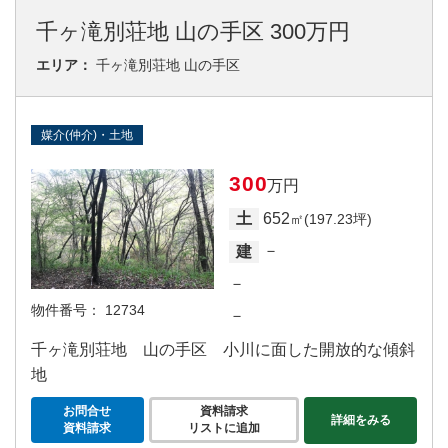
千ヶ滝別荘地 山の手区 300万円
エリア：
千ヶ滝別荘地 山の手区
媒介(仲介)・土地
300
万円
652
土
㎡(197.23坪)
－
建
－
物件番号：
12734
－
千ヶ滝別荘地 山の手区 小川に面した開放的な傾斜
地
お問合せ
資料請求
詳細をみる
資料請求
リストに追加