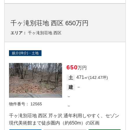
千ヶ滝別荘地 西区 650万円
エリア：
千ヶ滝別荘地 西区
媒介(仲介)・土地
650
万円
471
土
㎡(142.47坪)
－
建
－
物件番号：
12565
－
千ヶ滝別荘地 西区 芹ヶ沢 通年利用しやすく、セゾン
現代美術館まで徒歩圏内（約650m）の区画