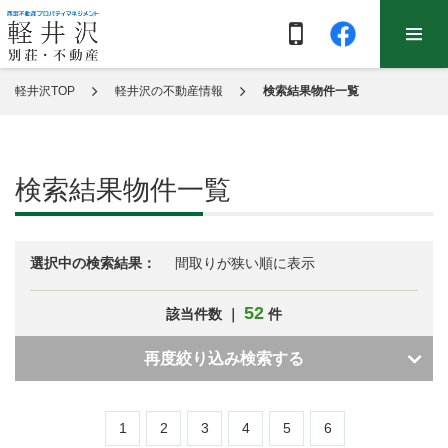
軽井沢TOP
軽井沢の不動産情報
検索結果物件一覧
検索結果物件一覧
選択中の検索結果：
間取りが狭い順に表示
52
該当件数 ｜
件
再度絞り込み検索する
1
2
3
4
5
6