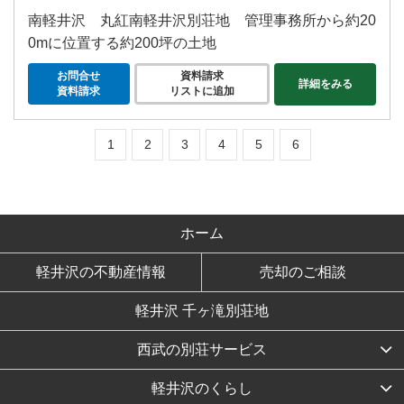
南軽井沢 丸紅南軽井沢別荘地 管理事務所から約20
0mに位置する約200坪の土地
お問合せ
資料請求
詳細をみる
資料請求
リストに追加
1
2
3
4
5
6
ホーム
軽井沢の不動産情報
売却のご相談
軽井沢 千ヶ滝別荘地
西武の別荘サービス
軽井沢のくらし