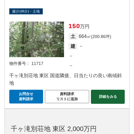
媒介(仲介)・土地
150
万円
664
土
㎡(200.86坪)
－
建
－
物件番号：
11717
－
千ヶ滝別荘地 東区 国道隣接、日当たりの良い南傾斜
地
お問合せ
資料請求
詳細をみる
資料請求
リストに追加
千ヶ滝別荘地 東区 2,000万円