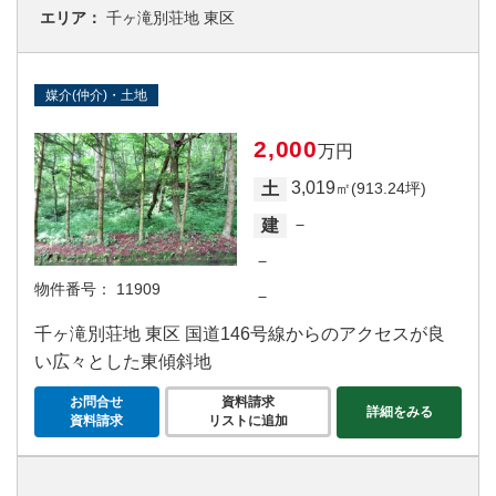
エリア：
千ヶ滝別荘地 東区
媒介(仲介)・土地
2,000
万円
3,019
土
㎡(913.24坪)
－
建
－
物件番号：
11909
－
千ヶ滝別荘地 東区 国道146号線からのアクセスが良
い広々とした東傾斜地
お問合せ
資料請求
詳細をみる
資料請求
リストに追加