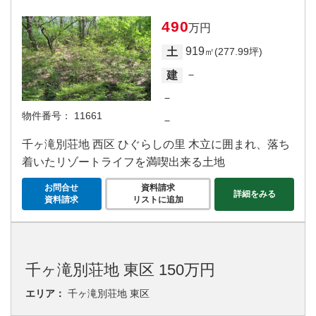
490
万円
919
土
㎡(277.99坪)
－
建
－
物件番号：
11661
－
千ヶ滝別荘地 西区 ひぐらしの里 木立に囲まれ、落ち
着いたリゾートライフを満喫出来る土地
お問合せ
資料請求
詳細をみる
資料請求
リストに追加
千ヶ滝別荘地 東区 150万円
エリア：
千ヶ滝別荘地 東区