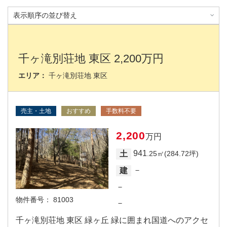
千ヶ滝別荘地 東区 2,200万円
エリア：
千ヶ滝別荘地 東区
売主・土地
おすすめ
手数料不要
2,200
万円
941
土
.25㎡(284.72坪)
－
建
－
物件番号：
81003
－
千ヶ滝別荘地 東区 緑ヶ丘 緑に囲まれ国道へのアクセ