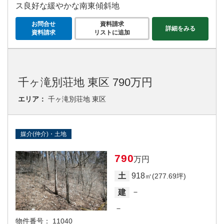
ス良好な緩やかな南東傾斜地
お問合せ
資料請求
詳細をみる
資料請求
リストに追加
千ヶ滝別荘地 東区 790万円
エリア：
千ヶ滝別荘地 東区
媒介(仲介)・土地
790
万円
918
土
㎡(277.69坪)
－
建
－
物件番号：
11040