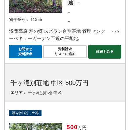
－
建
－
物件番号：
11355
－
浅間高原 寿の郷 スズラン台別荘地 管理センター・バ
ーベキューガーデン至近の平坦地
お問合せ
資料請求
詳細をみる
資料請求
リストに追加
千ヶ滝別荘地 中区 500万円
エリア：
千ヶ滝別荘地 中区
媒介(仲介)・土地
500
万円