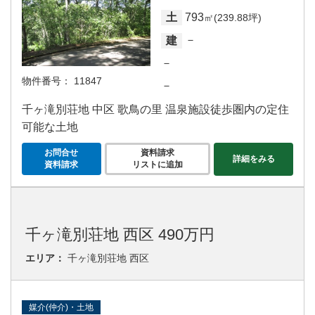
793
土
㎡(239.88坪)
－
建
－
物件番号：
11847
－
千ヶ滝別荘地 中区 歌鳥の里 温泉施設徒歩圏内の定住
可能な土地
お問合せ
資料請求
詳細をみる
資料請求
リストに追加
千ヶ滝別荘地 西区 490万円
エリア：
千ヶ滝別荘地 西区
媒介(仲介)・土地