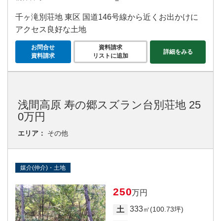
－
千ヶ滝別荘地 東区 国道146号線から近くお出かけに
アクセス良好な土地
お問合せ
資料請求
詳細をみる
資料請求
リストに追加
浅間高原 寿の郷スズラン台別荘地 25
0万円
エリア：
その他
媒介(仲介)・土地
250
万円
333
土
㎡(100.73坪)