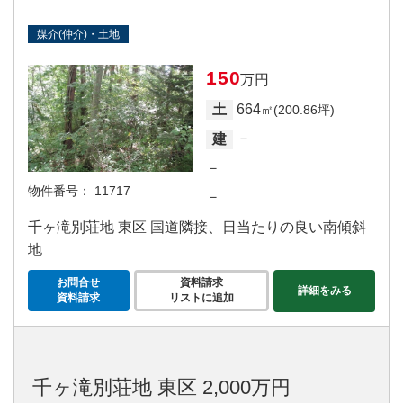
媒介(仲介)・土地
150
万円
664
土
㎡(200.86坪)
－
建
－
物件番号：
11717
－
千ヶ滝別荘地 東区 国道隣接、日当たりの良い南傾斜
地
お問合せ
資料請求
詳細をみる
資料請求
リストに追加
千ヶ滝別荘地 東区 2,000万円