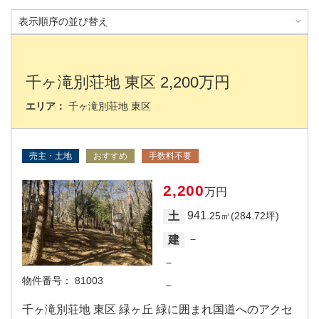
千ヶ滝別荘地 東区 2,200万円
エリア：
千ヶ滝別荘地 東区
売主・土地
おすすめ
手数料不要
2,200
万円
941
土
.25㎡(284.72坪)
－
建
－
物件番号：
81003
－
千ヶ滝別荘地 東区 緑ヶ丘 緑に囲まれ国道へのアクセ