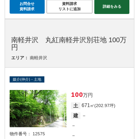
お問合せ
資料請求
詳細をみる
資料請求
リストに追加
南軽井沢 丸紅南軽井沢別荘地 100万
円
エリア：
南軽井沢
媒介(仲介)・土地
100
万円
671
土
㎡(202.97坪)
－
建
－
物件番号：
12575
－