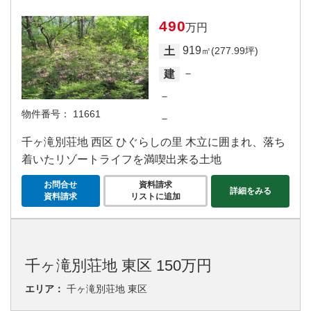
490
万円
919
土
㎡(277.99坪)
－
建
－
物件番号：
11661
－
千ヶ滝別荘地 西区 ひぐらしの里 木立に囲まれ、落ち
着いたリゾートライフを満喫出来る土地
お問合せ
資料請求
詳細をみる
資料請求
リストに追加
千ヶ滝別荘地 東区 150万円
エリア：
千ヶ滝別荘地 東区