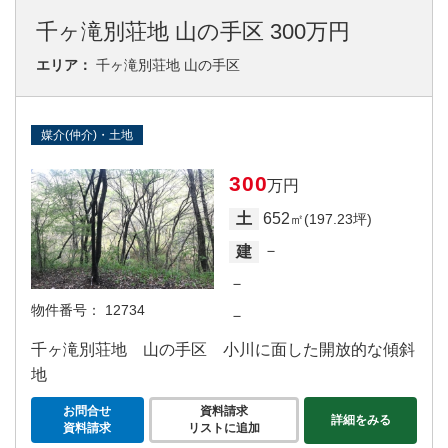
千ヶ滝別荘地 山の手区 300万円
エリア：
千ヶ滝別荘地 山の手区
媒介(仲介)・土地
300
万円
652
土
㎡(197.23坪)
－
建
－
物件番号：
12734
－
千ヶ滝別荘地 山の手区 小川に面した開放的な傾斜
地
お問合せ
資料請求
詳細をみる
資料請求
リストに追加