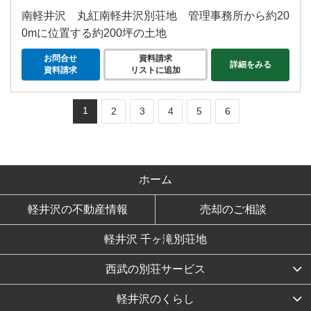
南軽井沢 丸紅南軽井沢別荘地 管理事務所から約20
0mに位置する約200坪の土地
お問合せ
資料請求
詳細をみる
資料請求
リストに追加
1
2
3
4
5
6
ホーム
軽井沢の不動産情報
売却のご相談
軽井沢 千ヶ滝別荘地
西武の別荘サービス
軽井沢のくらし