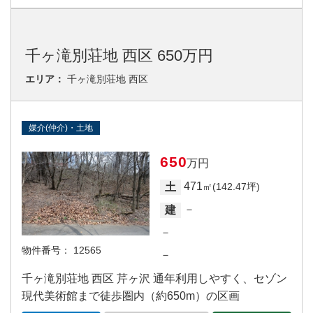
千ヶ滝別荘地 西区 650万円
エリア：
千ヶ滝別荘地 西区
媒介(仲介)・土地
650
万円
471
土
㎡(142.47坪)
－
建
－
物件番号：
12565
－
千ヶ滝別荘地 西区 芹ヶ沢 通年利用しやすく、セゾン
現代美術館まで徒歩圏内（約650m）の区画