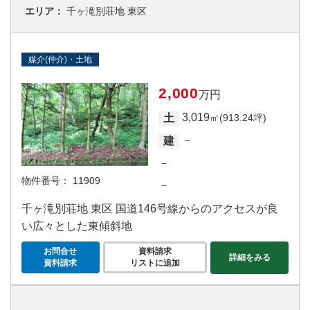
エリア：
千ヶ滝別荘地 東区
媒介(仲介)・土地
2,000
万円
3,019
土
㎡(913.24坪)
－
建
－
物件番号：
11909
－
千ヶ滝別荘地 東区 国道146号線からのアクセスが良
い広々とした東傾斜地
お問合せ
資料請求
詳細をみる
資料請求
リストに追加