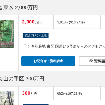
東区 2,000万円
2,000
万円
3,019
㎡(913.24坪)
媒介(仲介)・土地
千ヶ滝別荘地 東区 国道146号線からのアクセ
お問合せ・資料請求
資料請
 山の手区 300万円
300
万円
652
㎡(197.23坪)