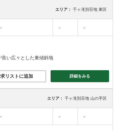
エリア：
千ヶ滝別荘地 東区
－
－
－
スが良い広々とした東傾斜地
求リストに追加
詳細をみる
エリア：
千ヶ滝別荘地 山の手区
－
－
－