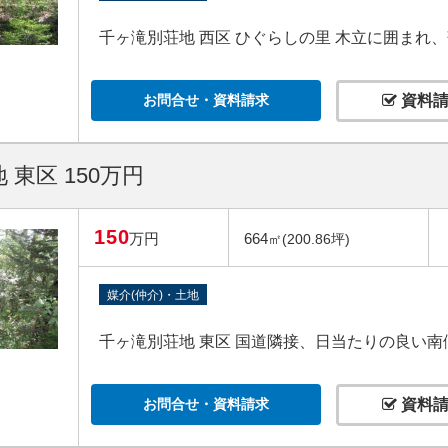
千ヶ滝別荘地 西区 ひぐらしの里 木立に囲ま
お問合せ・資料請求
資料請
 東区 150万円
150
万円
664
㎡(200.86坪)
媒介(仲介)・土地
千ヶ滝別荘地 東区 国道隣接、日当たりの良い南
お問合せ・資料請求
資料請