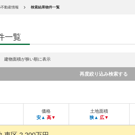
の不動産情報
検索結果物件一覧
件一覧
建物面積が狭い順に表示
再度絞り込み検索する
価格
土地面積
安▲
高▼
狭▲
広▼
東区 2,200万円