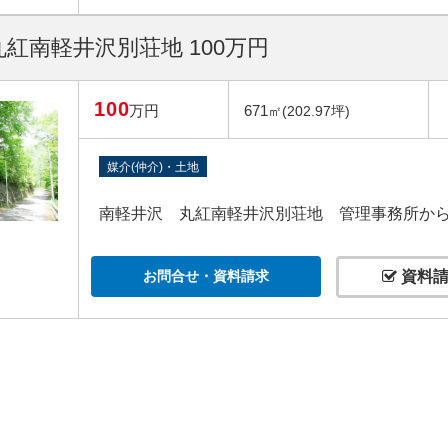
紅南軽井沢別荘地 100万円
100
万円
671
㎡(202.97坪)
媒介(仲介)・土地
南軽井沢 丸紅南軽井沢別荘地 管理事務所から約
お問合せ・資料請求
資料請