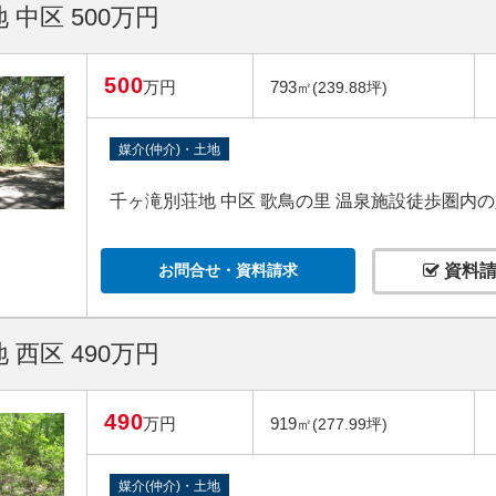
 中区 500万円
500
万円
793
㎡(239.88坪)
媒介(仲介)・土地
千ヶ滝別荘地 中区 歌鳥の里 温泉施設徒歩圏内
お問合せ・資料請求
資料請
 西区 490万円
490
万円
919
㎡(277.99坪)
媒介(仲介)・土地