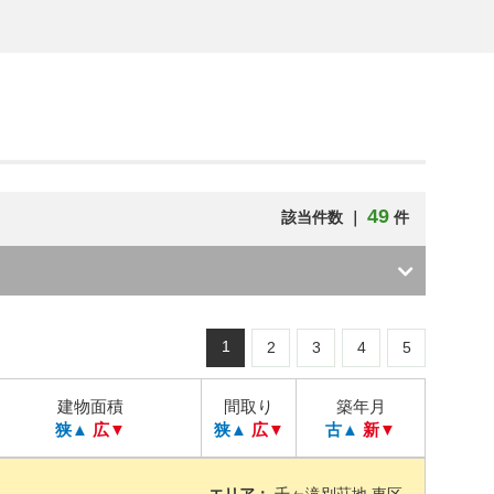
49
該当件数 ｜
件
1
2
3
4
5
建物面積
間取り
築年月
狭▲
広▼
狭▲
広▼
古▲
新▼