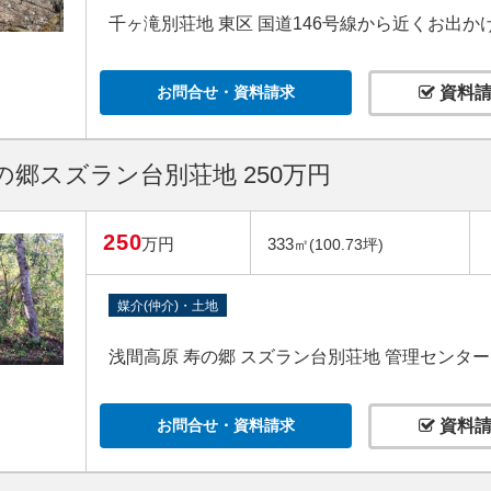
千ヶ滝別荘地 東区 国道146号線から近くお出
お問合せ・資料請求
資料請
の郷スズラン台別荘地 250万円
250
万円
333
㎡(100.73坪)
媒介(仲介)・土地
浅間高原 寿の郷 スズラン台別荘地 管理センタ
お問合せ・資料請求
資料請