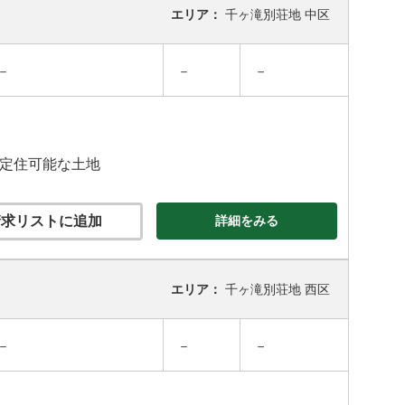
エリア：
千ヶ滝別荘地 中区
－
－
－
の定住可能な土地
求リストに追加
詳細をみる
エリア：
千ヶ滝別荘地 西区
－
－
－