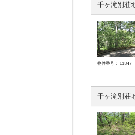
千ヶ滝別荘地
物件番号：
11847
千ヶ滝別荘地