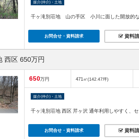
媒介(仲介)・土地
千ヶ滝別荘地 山の手区 小川に面した開放的
お問合せ・資料請求
資料請
 西区 650万円
650
万円
471
㎡(142.47坪)
媒介(仲介)・土地
千ヶ滝別荘地 西区 芹ヶ沢 通年利用しやすく、
お問合せ・資料請求
資料請