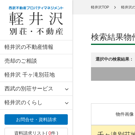
軽井沢TOP
軽井沢
検索結果物
軽井沢の不動産情報
選択中の検索結果：
売却のご相談
軽井沢 千ヶ滝別荘地
西武の別荘サービス
軽井沢のくらし
物件画像
お問合せ・資料請求
資料請求リスト(
0
件 )
千ヶ滝別荘地 