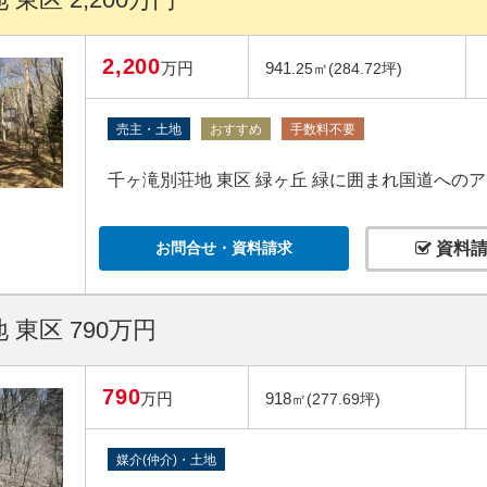
2,200
万円
941
.25㎡(284.72坪)
売主・土地
おすすめ
手数料不要
千ヶ滝別荘地 東区 緑ヶ丘 緑に囲まれ国道への
お問合せ・資料請求
資料請
 東区 790万円
790
万円
918
㎡(277.69坪)
媒介(仲介)・土地