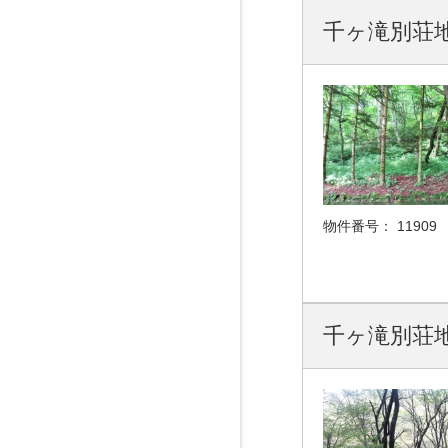
千ヶ滝別荘地 
物件番号：
11909
千ヶ滝別荘地