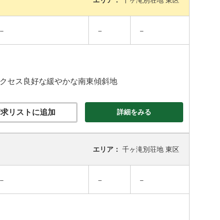
エリア：
千ヶ滝別荘地 東区
－
－
－
アクセス良好な緩やかな南東傾斜地
求リストに追加
詳細をみる
エリア：
千ヶ滝別荘地 東区
－
－
－