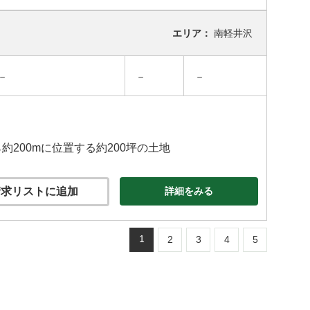
エリア：
南軽井沢
－
－
－
200mに位置する約200坪の土地
求リストに追加
詳細をみる
1
2
3
4
5