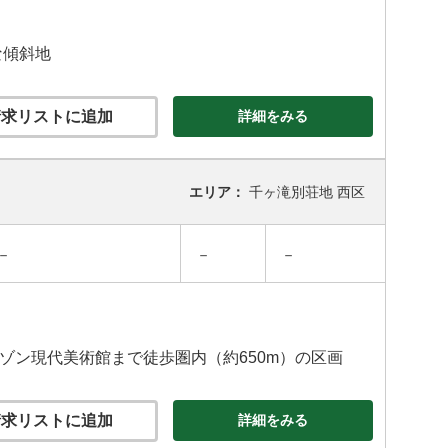
な傾斜地
求リストに追加
詳細をみる
エリア：
千ヶ滝別荘地 西区
－
－
－
セゾン現代美術館まで徒歩圏内（約650m）の区画
求リストに追加
詳細をみる