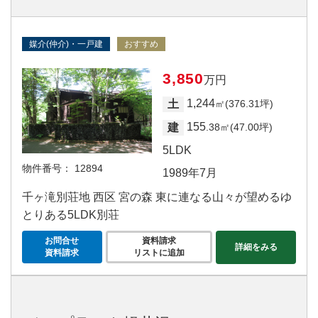
媒介(仲介)・一戸建
おすすめ
3,850
万円
1,244
土
㎡(376.31坪)
155
建
.38㎡(47.00坪)
5LDK
物件番号：
12894
1989年7月
千ヶ滝別荘地 西区 宮の森 東に連なる山々が望めるゆ
とりある5LDK別荘
お問合せ
資料請求
詳細をみる
資料請求
リストに追加