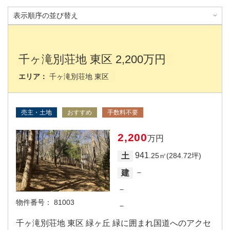
千ヶ滝別荘地 東区 2,200万円
エリア：
千ヶ滝別荘地 東区
売主・土地
おすすめ
手数料不要
2,200
万円
941
土
.25㎡(284.72坪)
－
建
－
物件番号：
81003
－
千ヶ滝別荘地 東区 緑ヶ丘 緑に囲まれ国道へのアクセ