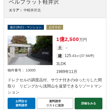
ベルプラット軽井沢
エリア：
中軽井沢北
媒介(仲介)・マンション
おすすめ
1億2,500
万円
－
土
125
建
.43㎡(37.94坪)
3LDK
物件番号：
13000
1989年11月
ドレクセルの調度品付、サウナ付きのゆったりした間
取り リビングから浅間山を遠望できるリゾートマン
ション
お問合せ
資料請求
詳細をみる
資料請求
リストに追加