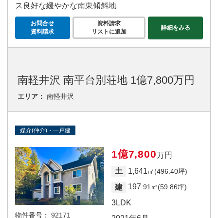
ス良好な緩やかな南東傾斜地
お問合せ
資料請求
詳細をみる
資料請求
リストに追加
南軽井沢 南平台別荘地 1億7,800万円
エリア：
南軽井沢
媒介(仲介)・一戸建
1億7,800
万円
1,641
土
㎡(496.40坪)
197
建
.91㎡(59.86坪)
3LDK
物件番号：
92171