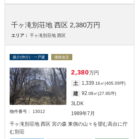
千ヶ滝別荘地 西区 2,380万円
エリア：
千ヶ滝別荘地 西区
媒介(仲介)・一戸建
価格改定
2,380
万円
1,339
土
.16㎡(405.09坪)
92
建
.08㎡(27.85坪)
3LDK
物件番号：
13012
1989年7月
千ヶ滝別荘地 西区 宮の森 東側の山々を望む高台に佇
む別荘