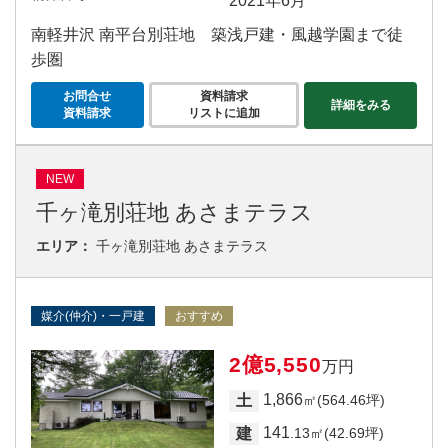
2021年6月
南軽井沢 南平台別荘地 築浅戸建・風越学園まで徒
歩圏
お問合せ
資料請求
詳細をみる
資料請求
リストに追加
NEW
千ヶ滝別荘地 あさまテラス
エリア：
千ヶ滝別荘地 あさまテラス
媒介(仲介)・一戸建
おすすめ
2億5,550
万円
1,866
土
㎡(564.46坪)
141
建
.13㎡(42.69坪)