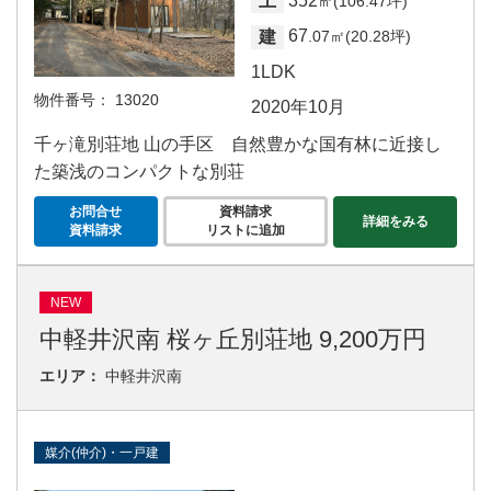
352
土
㎡(106.47坪)
67
建
.07㎡(20.28坪)
1LDK
物件番号：
13020
2020年10月
千ヶ滝別荘地 山の手区 自然豊かな国有林に近接し
た築浅のコンパクトな別荘
お問合せ
資料請求
詳細をみる
資料請求
リストに追加
NEW
中軽井沢南 桜ヶ丘別荘地 9,200万円
エリア：
中軽井沢南
媒介(仲介)・一戸建