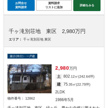
お問合せ
資料請求
詳細をみる
資料請求
リストに追加
千ヶ滝別荘地 東区 2,980万円
エリア：
千ヶ滝別荘地 東区
媒介(仲介)・一戸建
2,980
万円
802
土
.12㎡(242.64坪)
75
建
.35㎡(22.79坪)
2LDK
物件番号：
12862
1986年5月
千ヶ滝別荘地 東区 緑ヶ丘 豊かな自然に囲まれた