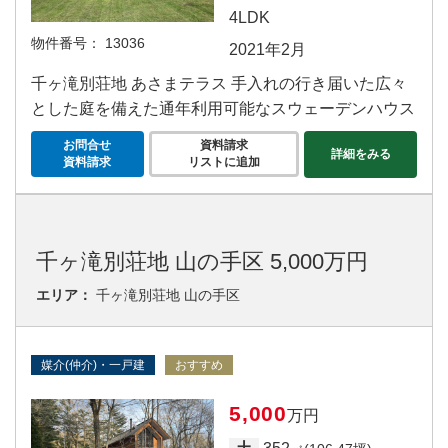
4LDK
物件番号：
13036
2021年2月
千ヶ滝別荘地 あさまテラス 手入れの行き届いた広々
とした庭を備えた通年利用可能なスウェーデンハウス
お問合せ
資料請求
詳細をみる
資料請求
リストに追加
千ヶ滝別荘地 山の手区 5,000万円
エリア：
千ヶ滝別荘地 山の手区
媒介(仲介)・一戸建
おすすめ
5,000
万円