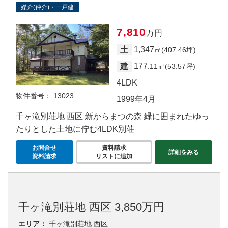
媒介(仲介)・一戸建
7,810
万円
1,347
土
㎡(407.46坪)
177
建
.11㎡(53.57坪)
4LDK
物件番号：
13023
1999年4月
千ヶ滝別荘地 西区 新からまつの森 緑に囲まれたゆっ
たりとした土地に佇む4LDK別荘
お問合せ
資料請求
詳細をみる
資料請求
リストに追加
千ヶ滝別荘地 西区 3,850万円
エリア：
千ヶ滝別荘地 西区