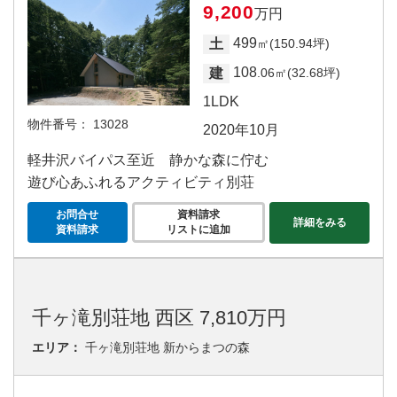
9,200
万円
499
土
㎡(150.94坪)
108
建
.06㎡(32.68坪)
1LDK
物件番号：
13028
2020年10月
軽井沢バイパス至近 静かな森に佇む
遊び心あふれるアクティビティ別荘
お問合せ
資料請求
詳細をみる
資料請求
リストに追加
千ヶ滝別荘地 西区 7,810万円
エリア：
千ヶ滝別荘地 新からまつの森