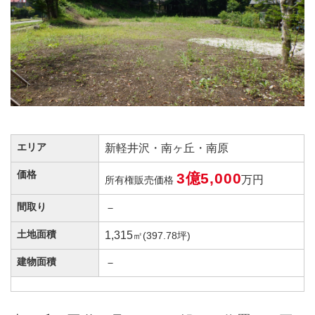
エリア
新軽井沢・南ヶ丘・南原
価格
3億5,000
万円
所有権販売価格
間取り
－
土地面積
1,315
㎡(397.78坪)
建物面積
－