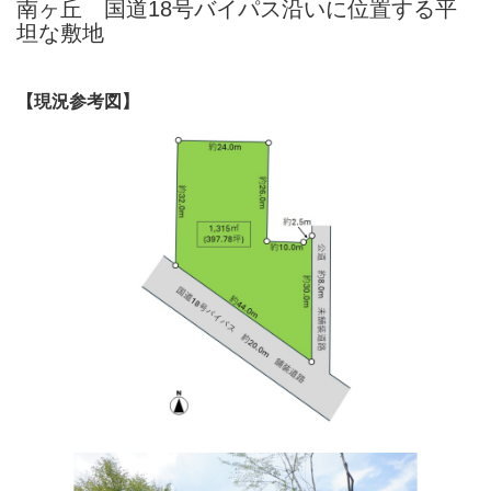
南ヶ丘 国道18号バイパス沿いに位置する平
坦な敷地
【現況参考図】