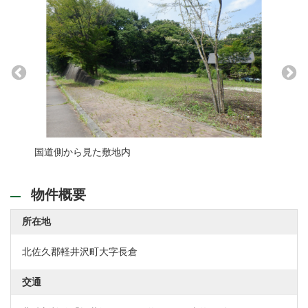
国道側から見た敷地内
東側道
物件概要
所在地
北佐久郡軽井沢町大字長倉
交通