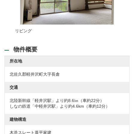
リビング
キッチ
物件概要
所在地
北佐久郡軽井沢町大字長倉
交通
北陸新幹線「軽井沢駅」より約8.6㎞（車約22分）
しなの鉄道「中軽井沢駅」より約4.6km（車約12分）
建物構造
木造スレート葺平家建