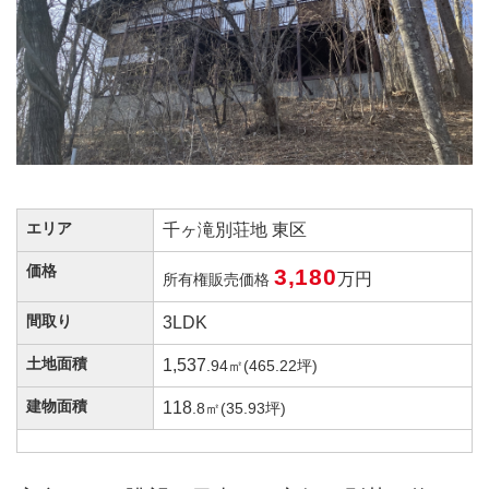
エリア
千ヶ滝別荘地 東区
価格
3,180
万円
所有権販売価格
間取り
3LDK
土地面積
1,537
.94㎡(465.22坪)
建物面積
118
.8㎡(35.93坪)