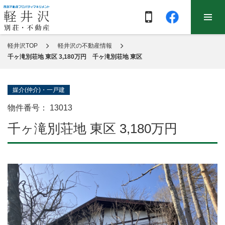
軽井沢TOP
軽井沢の不動産情報
千ヶ滝別荘地 東区 3,180万円 千ヶ滝別荘地 東区
媒介(仲介)・一戸建
物件番号：
13013
千ヶ滝別荘地 東区 3,180万円