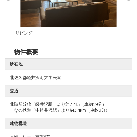
リビング
和室8帖
物件概要
所在地
北佐久郡軽井沢町大字長倉
交通
北陸新幹線「軽井沢駅」より約7.4㎞（車約19分）
しなの鉄道「中軽井沢駅」より約3.4km（車約9分）
建物構造
木造スレート葺2階建