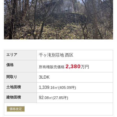
エリア
千ヶ滝別荘地 西区
価格
2,380
万円
所有権販売価格
間取り
3LDK
土地面積
1,339
.16㎡(405.09坪)
建物面積
92
.08㎡(27.85坪)
価格改定