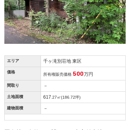
エリア
千ヶ滝別荘地 東区
価格
500
万円
所有権販売価格
間取り
－
土地面積
617
.27㎡(186.72坪)
建物面積
－