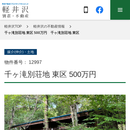
軽井沢TOP
軽井沢の不動産情報
千ヶ滝別荘地 東区 500万円 千ヶ滝別荘地 東区
媒介(仲介)・土地
物件番号：
12997
千ヶ滝別荘地 東区 500万円