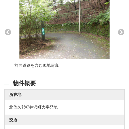
前面道路を含む現地写真
現況参
物件概要
所在地
北佐久郡軽井沢町大字発地
交通