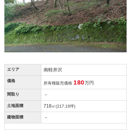
エリア
南軽井沢
価格
180
万円
所有権販売価格
間取り
－
土地面積
718
㎡(217.19坪)
建物面積
－