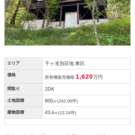
エリア
千ヶ滝別荘地 東区
価格
1,620
万円
所有権販売価格
間取り
2DK
土地面積
800
㎡(242.00坪)
建物面積
43
.8㎡(13.24坪)