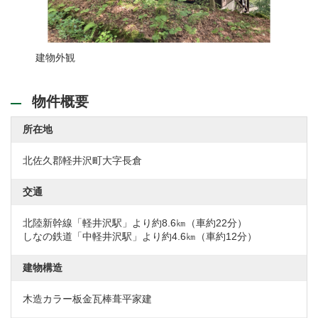
建物外観
ダイニ
物件概要
所在地
北佐久郡軽井沢町大字長倉
交通
北陸新幹線「軽井沢駅」より約8.6㎞（車約22分）
しなの鉄道「中軽井沢駅」より約4.6㎞（車約12分）
建物構造
木造カラー板金瓦棒葺平家建