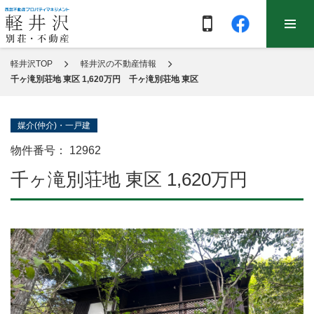
軽井沢TOP
軽井沢の不動産情報
千ヶ滝別荘地 東区 1,620万円 千ヶ滝別荘地 東区
媒介(仲介)・一戸建
物件番号：
12962
千ヶ滝別荘地 東区 1,620万円