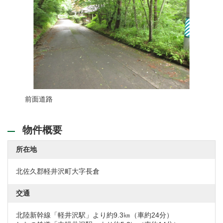
前面道路
物件概要
所在地
北佐久郡軽井沢町大字長倉
交通
北陸新幹線「軽井沢駅」より約9.3㎞（車約24分）