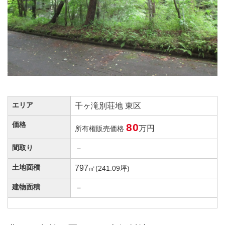
エリア
千ヶ滝別荘地 東区
価格
80
万円
所有権販売価格
間取り
－
土地面積
797
㎡(241.09坪)
建物面積
－