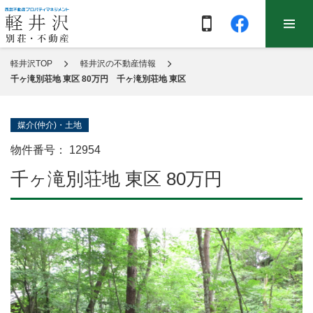
軽井沢TOP
軽井沢の不動産情報
千ヶ滝別荘地 東区 80万円 千ヶ滝別荘地 東区
媒介(仲介)・土地
物件番号：
12954
千ヶ滝別荘地 東区 80万円