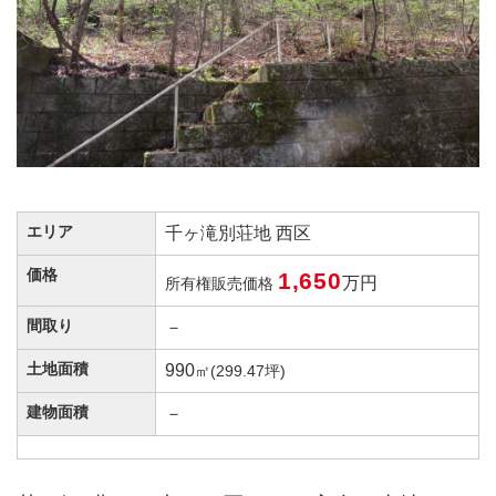
エリア
千ヶ滝別荘地 西区
価格
1,650
万円
所有権販売価格
間取り
－
土地面積
990
㎡(299.47坪)
建物面積
－