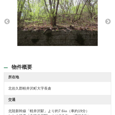
カース
物件概要
所在地
北佐久郡軽井沢町大字長倉
交通
北陸新幹線「軽井沢駅」より約7.6㎞（車約19分）