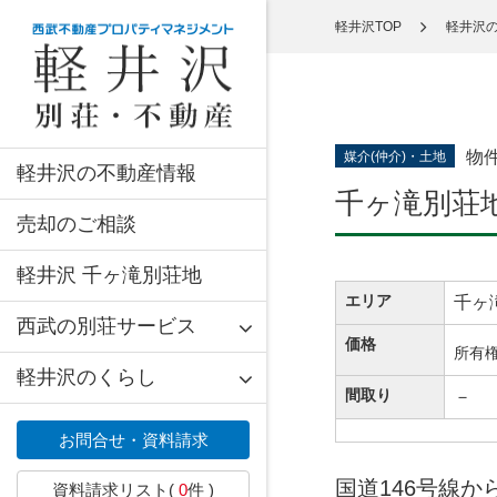
軽井沢TOP
軽井沢
物
媒介(仲介)・土地
軽井沢の不動産情報
千ヶ滝別荘地
売却のご相談
軽井沢 千ヶ滝別荘地
エリア
千ヶ
西武の別荘サービス
価格
所有
軽井沢のくらし
間取り
－
お問合せ・資料請求
国道146号線
資料請求リスト(
0
件 )