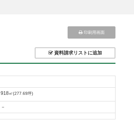
印刷用画面
資料請求リストに追加
918
㎡(277.69坪)
－