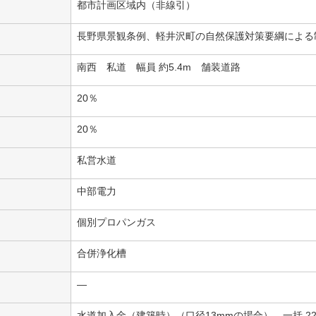
都市計画区域内（非線引）
長野県景観条例、軽井沢町の自然保護対策要綱による
南西 私道 幅員 約5.4m 舗装道路
20％
20％
私営水道
中部電力
個別プロパンガス
合併浄化槽
―
水道加入金（建築時）（口径13mmの場合） 一括 220,