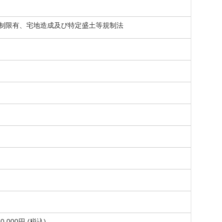
制限有、宅地造成及び特定盛土等規制法
000円 (税込)