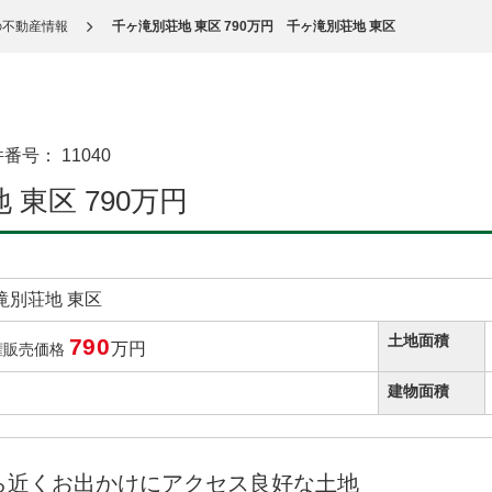
の不動産情報
千ヶ滝別荘地 東区 790万円 千ヶ滝別荘地 東区
件番号：
11040
 東区 790万円
滝別荘地 東区
土地面積
790
万円
権販売価格
建物面積
から近くお出かけにアクセス良好な土地