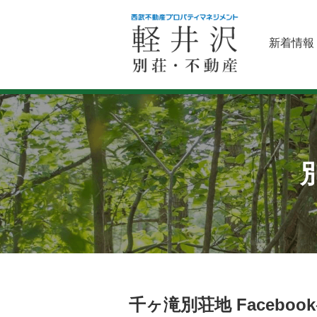
新着情報
千ヶ滝別荘地 Faceboo