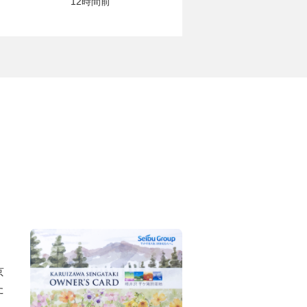
12時間前
京
た