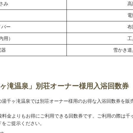
さみ
高
電
イバー
布
内用）
工
電器
雪かき道
ヶ滝温泉」別荘オーナー様用入浴回数券
の湯千ヶ滝温泉では別荘オーナー様用のお得な入浴回数券を販
。一般料金よりもお得にご利用できる回数券です。ご利用の際は千
ドをご提示ください。