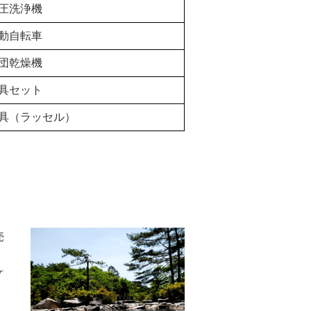
圧洗浄機
動自転車
団乾燥機
具セット
具（ラッセル）
売
ヶ