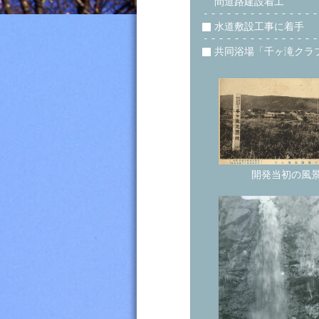
間道路建設着工
水道敷設工事に着手
共同浴場「千ヶ滝クラ
開発当初の風