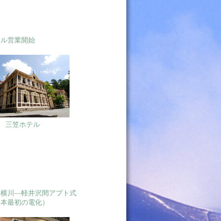
テル営業開始
三笠ホテル
 横川―軽井沢間アプト式
日本最初の電化）