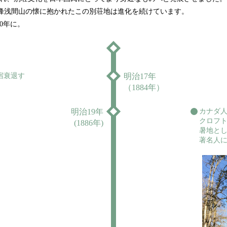
名峰浅間山の懐に抱かれたこの別荘地は進化を続けています。
0年に。
宿衰退す
明治17年
（1884年）
明治19年
カナダ
クロフ
(1886年)
暑地と
著名人