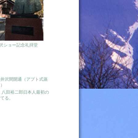
沢ショー記念礼拝堂
軽井沢間開通（アプト式蒸
車）
 八田裕二郎日本人最初の
建てる。