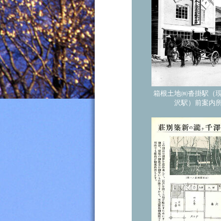
箱根土地㈱沓掛駅（
沢駅）前案内