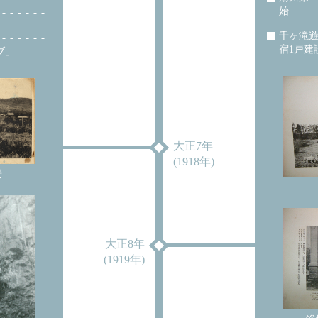
始
千ヶ滝遊
宿1戸建
ブ」
大正7年
(1918年)
景
大正8年
(1919年)