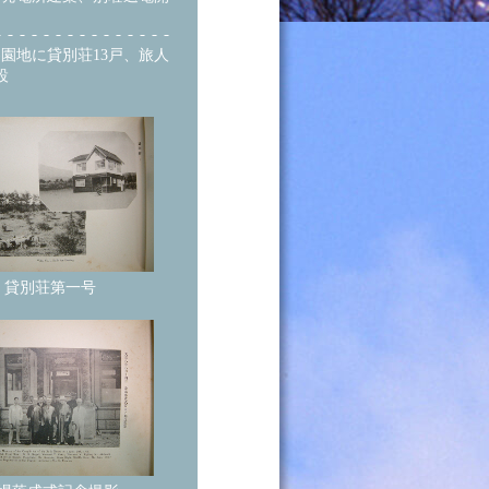
園地に貸別荘13戸、旅人
設
貸別荘第一号