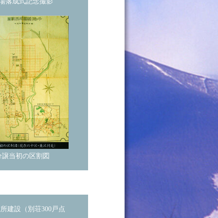
場落成式記念撮影
分譲当初の区割図
所建設（別荘300戸点