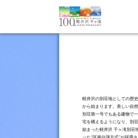
軽井沢の別荘地としての歴史
から始まります。美しい自然
別荘第一号でもある建物で
宅を構えるようになり、別荘
始まった軽井沢 千ヶ滝別荘
った“区画分譲方式”が採用