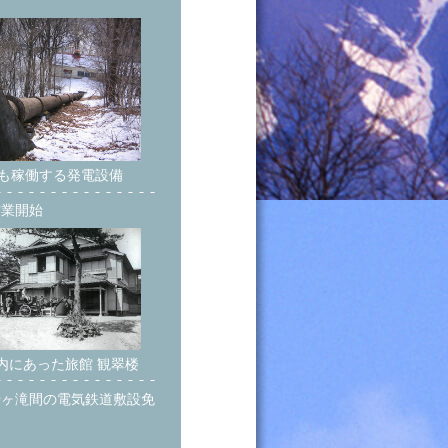
も稼働する発電設備
営業開始
内にあった旅館 観翠楼
千ヶ滝間の電気鉄道敷設免