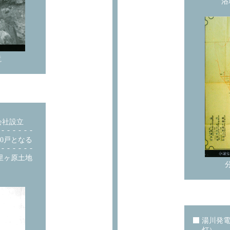
浴
滝
会社設立
0戸となる
里ヶ原土地
湯川発電