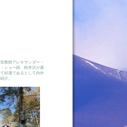
人宣教師アレキサンダー・
ト・ショー師 軽井沢が避
して好適であるとして内外
に紹介。