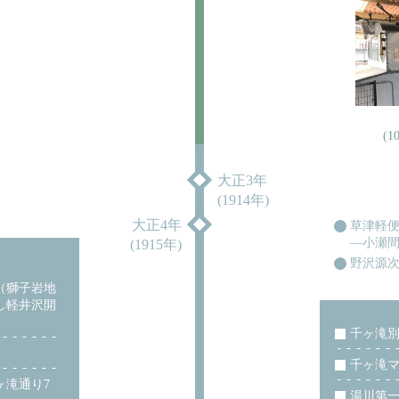
(
大正3年
(1914年)
大正4年
草津軽
―小瀬
(1915年)
野沢源
（獅子岩地
し軽井沢開
千ヶ滝
千ヶ滝
ヶ滝通り7
湯川第