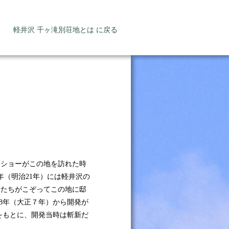
軽井沢 千ヶ滝別荘地とは に戻る
・ショーがこの地を訪れた時
年（明治21年）には軽井沢の
士たちがこぞってこの地に邸
8年（大正７年）から開発が
をもとに、開発当時は斬新だ