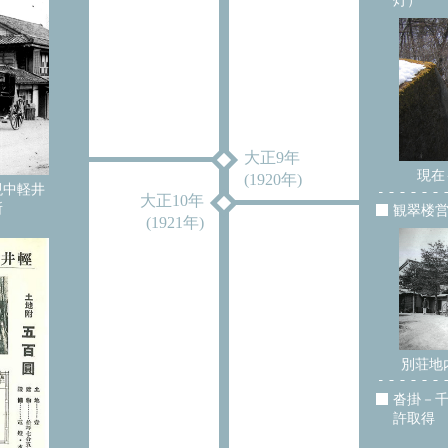
灯）
大正9年
現在
(1920年)
現中軽井
大正10年
所
観翠楼
(1921年)
別荘地
沓掛－
許取得