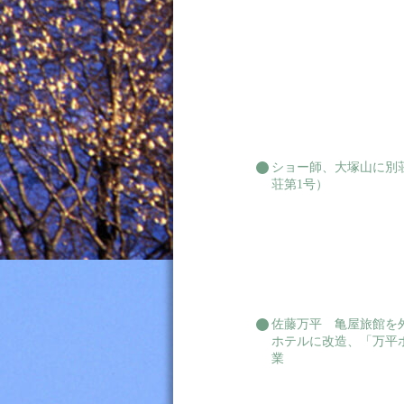
ショー師、大塚山に別
荘第1号）
佐藤万平 亀屋旅館を
ホテルに改造、「万平
業