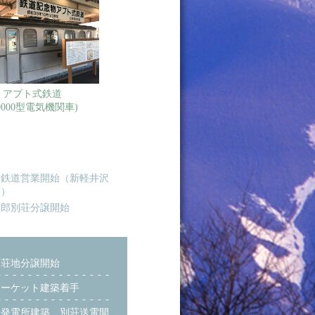
アプト式鉄道
10000型電気機関車)
便鉄道営業開始（新軽井沢
間）
次郎別荘分譲開始
別荘地分譲開始
マーケット建築着手
一発電所建築、別荘送電開