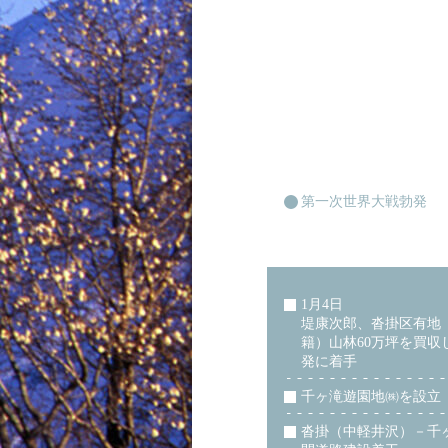
第一次世界大戦勃発
1月4日
堤康次郎、沓掛区有地
籍）山林60万坪を買収
発に着手
千ヶ滝遊園地㈱を設立
沓掛（中軽井沢）－千