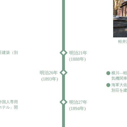
軽井
荘建築（別
明治21年
(1888年)
明治26年
横川―
気機関
(1893年)
海軍大佐
別荘を
外国人専用
明治27年
ホテル」開
(1894年)