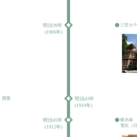
明治39年
三笠ホ
(1906年)
）開業
明治43年
(1910年)
明治45年
碓氷線
電化（
(1912年)