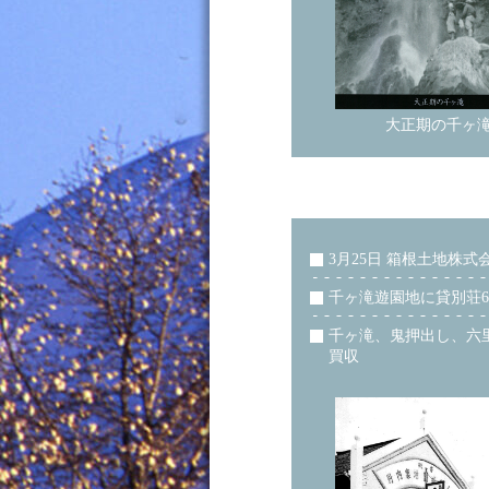
大正期の千ヶ
3月25日 箱根土地株式
千ヶ滝遊園地に貸別荘6
千ヶ滝、鬼押出し、六
買収