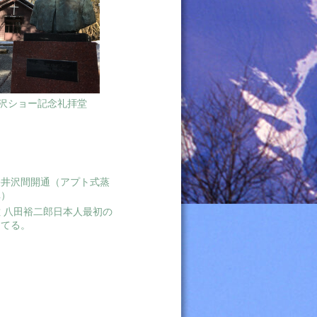
沢ショー記念礼拝堂
軽井沢間開通（アプト式蒸
車）
 八田裕二郎日本人最初の
建てる。