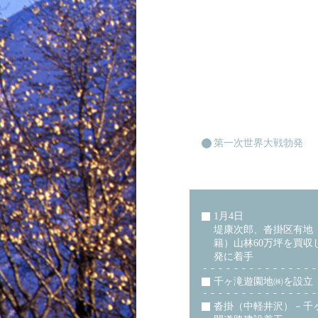
第一次世界大戦勃発
1月4日
堤康次郎、沓掛区有地
籍）山林60万坪を買収
発に着手
千ヶ滝遊園地㈱を設立
沓掛（中軽井沢）－千