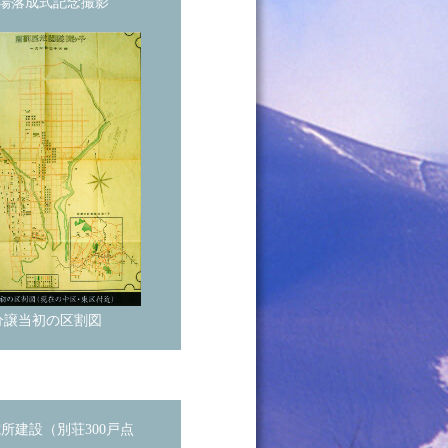
場落成式記念撮影
分譲当初の区割図
所建設（別荘300戸点