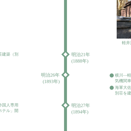
軽井
荘建築（別
明治21年
(1888年)
明治26年
横川―
気機関
(1893年)
海軍大佐
別荘を
外国人専用
明治27年
ホテル」開
(1894年)