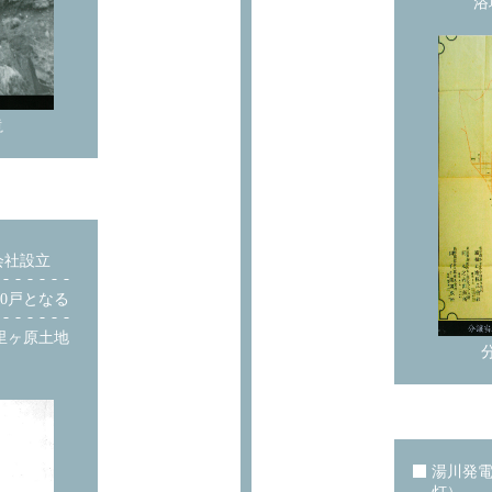
浴
滝
会社設立
0戸となる
里ヶ原土地
湯川発電