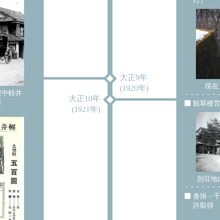
灯）
大正9年
現在
(1920年)
現中軽井
大正10年
所
観翠楼
(1921年)
別荘地
沓掛－
許取得