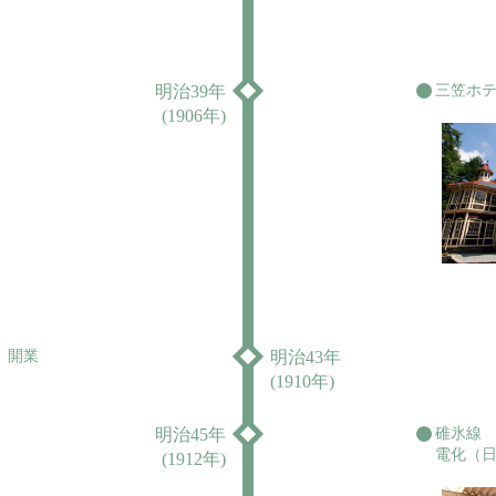
明治39年
三笠ホ
(1906年)
）開業
明治43年
(1910年)
明治45年
碓氷線
電化（
(1912年)