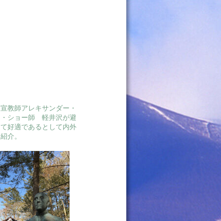
人宣教師アレキサンダー・
ト・ショー師 軽井沢が避
して好適であるとして内外
に紹介。