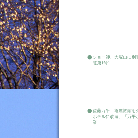
ショー師、大塚山に別
荘第1号）
佐藤万平 亀屋旅館を
ホテルに改造、「万平
業