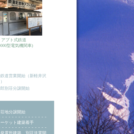
アプト式鉄道
10000型電気機関車)
便鉄道営業開始（新軽井沢
間）
次郎別荘分譲開始
別荘地分譲開始
マーケット建築着手
一発電所建築、別荘送電開