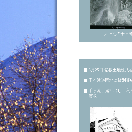
大正期の千ヶ
3月25日 箱根土地株式
千ヶ滝遊園地に貸別荘6
千ヶ滝、鬼押出し、六
買収