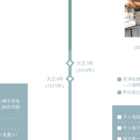
(
大正3年
(1914年)
大正4年
草津軽
―小瀬
(1915年)
野沢源
（獅子岩地
し軽井沢開
千ヶ滝
千ヶ滝
ヶ滝通り7
湯川第