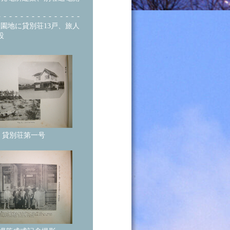
園地に貸別荘13戸、旅人
設
貸別荘第一号