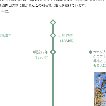
名峰浅間山の懐に抱かれたこの別荘地は進化を続けています。
0年に。
宿衰退す
明治17年
（1884年）
明治19年
カナダ
クロフ
(1886年)
暑地と
著名人