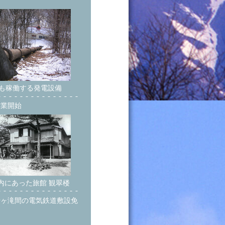
も稼働する発電設備
営業開始
内にあった旅館 観翠楼
千ヶ滝間の電気鉄道敷設免