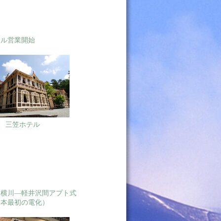
テル営業開始
三笠ホテル
 横川―軽井沢間アプト式
日本最初の電化）