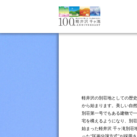
軽井沢の別荘地としての歴史
から始まります。美しい自然
別荘第一号でもある建物で
宅を構えるようになり、別荘
始まった軽井沢 千ヶ滝別荘
った“区画分譲方式”が採用