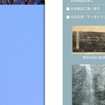
間道路建設着工
水道敷設工事に着手
共同浴場「千ヶ滝クラ
開発当初の風