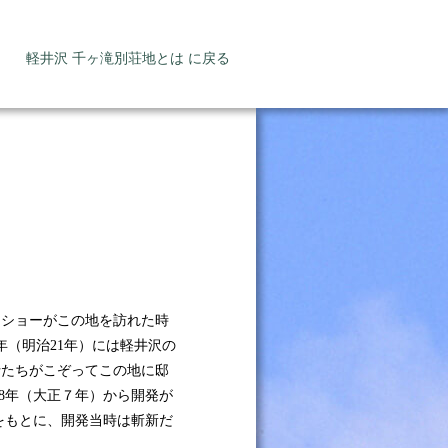
軽井沢 千ヶ滝別荘地とは に戻る
・ショーがこの地を訪れた時
年（明治21年）には軽井沢の
士たちがこぞってこの地に邸
8年（大正７年）から開発が
をもとに、開発当時は斬新だ