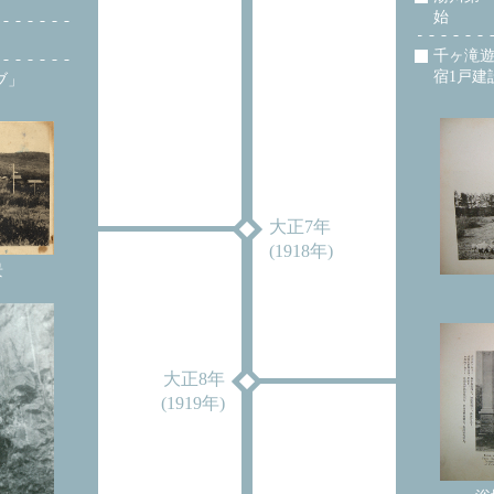
始
千ヶ滝遊
宿1戸建
ブ」
大正7年
(1918年)
景
大正8年
(1919年)