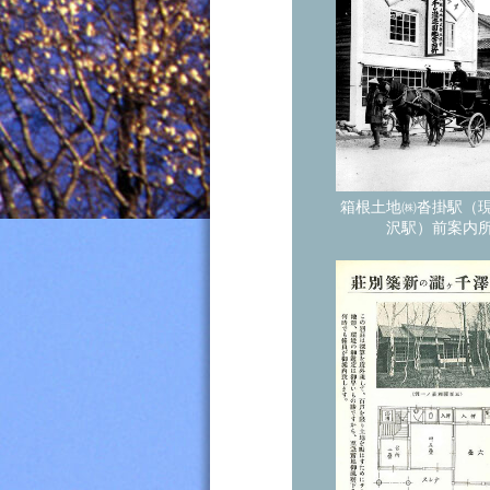
箱根土地㈱沓掛駅（
沢駅）前案内