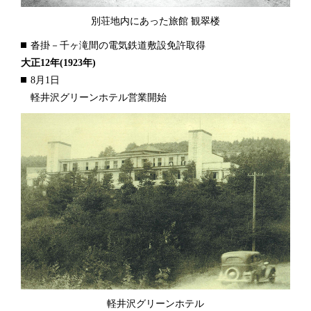
別荘地内にあった旅館 観翠楼
沓掛－千ヶ滝間の電気鉄道敷設免許取得
大正12年
(1923年)
8月1日
軽井沢グリーンホテル営業開始
軽井沢グリーンホテル