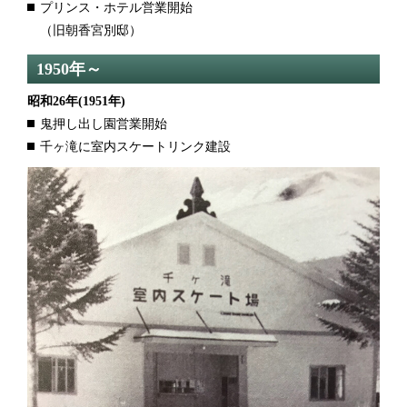
プリンス・ホテル営業開始
（旧朝香宮別邸）
1950年～
昭和26年
(1951年)
鬼押し出し園営業開始
千ヶ滝に室内スケートリンク建設