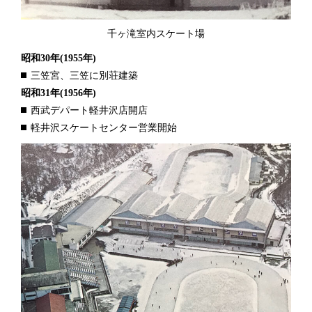
千ヶ滝室内スケート場
昭和30年
(1955年)
三笠宮、三笠に別荘建築
昭和31年
(1956年)
西武デパート軽井沢店開店
軽井沢スケートセンター営業開始