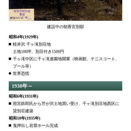
建設中の朝香宮別邸
昭和4年
(1929年)
軽井沢 千ヶ滝別荘地
土地100坪、別荘付き1500円
千ヶ滝中区に千ヶ滝遊園地開業（映画館、テニスコート、
プール等）
世界恐慌
1930年～
昭和6年
(1931年)
雨宮鉄郎氏から芹が沢土地買い受け、千ヶ滝別荘地西区に
貸別荘建築
昭和10年
(1935年)
鬼押出し岩窟ホール完成