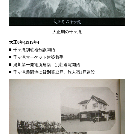
大正期の千ヶ滝
大正8年
(1919年)
千ヶ滝別荘地分譲開始
千ヶ滝マーケット建築着手
湯川第一発電所建築、別荘送電開始
千ヶ滝遊園地に貸別荘13戸、旅人宿1戸建設