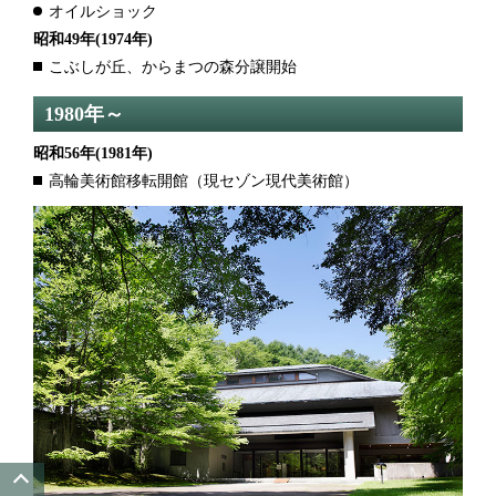
オイルショック
昭和49年
(1974年)
こぶしが丘、からまつの森分譲開始
1980年～
昭和56年
(1981年)
高輪美術館移転開館（現セゾン現代美術館）