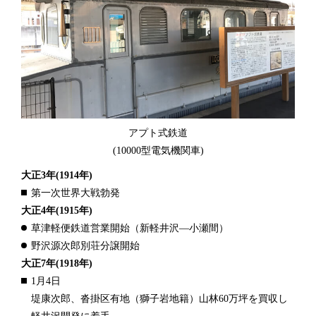
アプト式鉄道
(10000型電気機関車)
大正3年
(1914年)
第一次世界大戦勃発
大正4年
(1915年)
草津軽便鉄道営業開始（新軽井沢―小瀬間）
野沢源次郎別荘分譲開始
大正7年
(1918年)
1月4日
堤康次郎、沓掛区有地（獅子岩地籍）山林60万坪を買収し