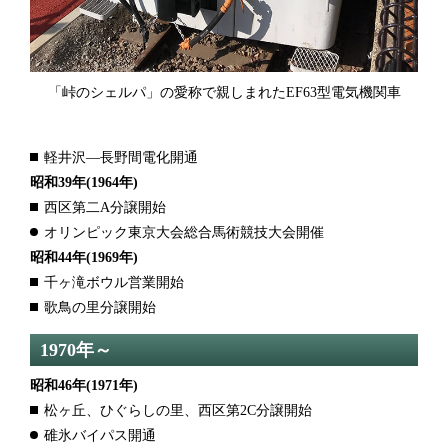
「峠のシェルパ」の愛称で親しまれたEF63型電気機関車
軽井沢―長野間電化開通
昭和39年
(1964年)
西区第二A分譲開始
オリンピック東京大会総合馬術競技大会開催
昭和44年
(1969年)
千ヶ滝ボウル営業開始
歌鳥の里分譲開始
1970年～
昭和46年
(1971年)
松ヶ丘、ひぐらしの里、西区第2C分譲開始
碓氷バイパス開通