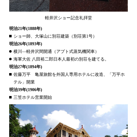
軽井沢ショー記念礼拝堂
明治21年
(1888年)
ショー師、大塚山に別荘建築（別荘第1号）
明治26年
(1893年)
横川―軽井沢間開通（アプト式蒸気機関車）
海軍大佐 八田裕二郎日本人最初の別荘を建てる。
明治27年
(1894年)
佐藤万平 亀屋旅館を外国人専用ホテルに改造、「万平ホ
テル」開業
明治39年
(1906年)
三笠ホテル営業開始