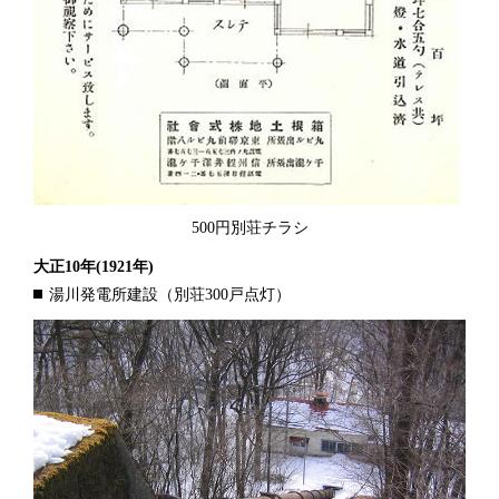
500円別荘チラシ
大正10年
(1921年)
湯川発電所建設（別荘300戸点灯）