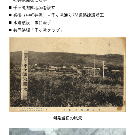
軽井沢開発に着手
千ヶ滝遊園地㈱を設立
沓掛（中軽井沢）－千ヶ滝通り7間道路建設着工
水道敷設工事に着手
共同浴場「千ヶ滝クラブ」
開発当初の風景