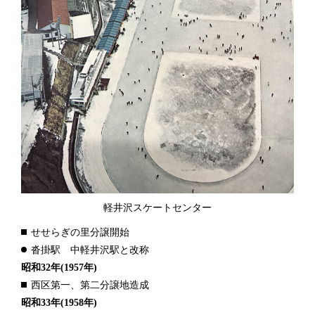
軽井沢スケートセンター
せせらぎの里分譲開始
沓掛駅 中軽井沢駅と改称
昭和32年
(1957年)
西区第一、第二分譲地造成
昭和33年
(1958年)