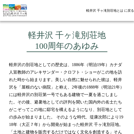
軽井沢 千ヶ滝別荘地とは に戻る
軽井沢 千ヶ滝別荘地
100周年のあゆみ
軽井沢の別荘地としての歴史は、1886年（明治19年）カナダ
人宣教師のアレキサンダー・クロフト・ショーがこの地を訪
れた時から始まります。美しい自然に魅せられた彼は、軽井
沢を「屋根のない病院」と称え、2年後の1888年（明治21年）
には軽井沢の別荘第一号でもある建物で一夏を過ごしまし
た。その後、避暑地としての評判を聞いた国内外の名士たち
がこぞってこの地に邸宅を構えるようになり、別荘地として
の歩みが始まりました。 そのような時代、堤康次郎により19
18年（大正７年）から開発が始まった軽井沢 千ヶ滝別荘地。
「土地と建物を販売するだけではなく文化を創造する」そん