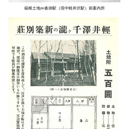
箱根土地㈱沓掛駅（現中軽井沢駅）前案内所