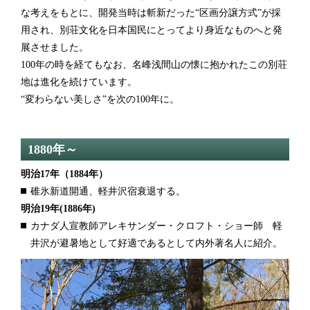
な考えをもとに、開発当時は斬新だった“区画分譲方式”が採
用され、別荘文化を日本国民にとってより身近なものへと発
展させました。
100年の時を経てもなお、名峰浅間山の懐に抱かれたこの別荘
地は進化を続けています。
“変わらない美しさ”を次の100年に。
1880年～
明治17年
（1884年）
碓氷新道開通、軽井沢宿衰退する。
明治19年
(1886年)
カナダ人宣教師アレキサンダー・クロフト・ショー師 軽
井沢が避暑地として好適であるとして内外著名人に紹介。