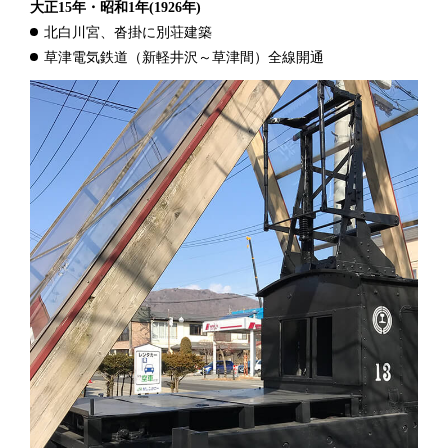
大正15年・昭和1年
(1926年)
北白川宮、沓掛に別荘建築
草津電気鉄道（新軽井沢～草津間）全線開通