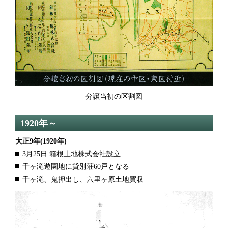
分譲当初の区割図
1920年～
大正9年
(1920年)
3月25日 箱根土地株式会社設立
千ヶ滝遊園地に貸別荘60戸となる
千ヶ滝、鬼押出し、六里ヶ原土地買収