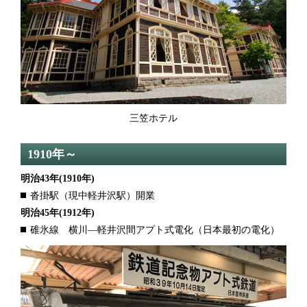
三笠ホテル
1910年～
明治43年
(1910年)
沓掛駅（現中軽井沢駅）開業
明治45年
(1912年)
碓氷線 横川―軽井沢間アプト式電化（日本最初の電化）